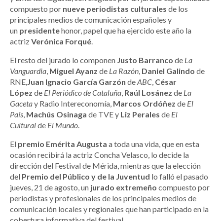
compuesto por
nueve periodistas culturales
de los
principales medios de comunicación españoles y
un
presidente
honor, papel que ha ejercido este año la
actriz
Verónica Forqué
.
El resto del jurado lo componen
Justo Barranco
de
La
Vanguardia
,
Miguel Ayanz
de
La Razón
,
Daniel Galindo
de
RNE,
Juan Ignacio García Garzón
de
ABC
,
César
López
de
El Periódico de Cataluña
,
Raúl Losánez
de
La
Gaceta
y Radio Intereconomía,
Marcos Ordóñez
de
El
País
,
Machús Osinaga
de TVE y
Liz Perales
de
El
Cultural
de
El Mundo
.
El
premio Emérita Augusta
a toda una vida, que en esta
ocasión recibirá la actriz Concha Velasco, lo decide la
dirección del Festival de Mérida, mientras que la elección
del
Premio del Público y de la Juventud
lo falló el pasado
jueves, 21 de agosto, un
jurado extremeño
compuesto por
periodistas y profesionales de los principales medios de
comunicación locales y regionales que han participado en la
cobertura informativa del festival.