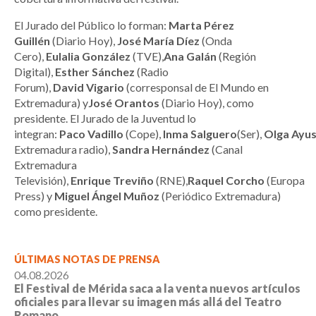
El Jurado del Público lo forman:
Marta Pérez
Guillén
(Diario Hoy),
José María Díez
(Onda
Cero),
Eulalia
González
(TVE),
Ana
Galán
(Región
Digital),
Esther
Sánchez
(Radio
Forum),
David
Vigario
(corresponsal de El Mundo en
Extremadura) y
José
Orantos
(Diario Hoy), como
presidente. El Jurado de la Juventud lo
integran:
Paco
Vadillo
(Cope),
Inma
Salguero
(Ser),
Olga
Ayu
Extremadura radio),
Sandra
Hernández
(Canal
Extremadura
Televisión),
Enrique
Treviño
(RNE),
Raquel
Corcho
(Europa
Press) y
Miguel
Ángel
Muñoz
(Periódico Extremadura)
como presidente.
ÚLTIMAS NOTAS DE PRENSA
04.08.2026
El Festival de Mérida saca a la venta nuevos artículos
oficiales para llevar su imagen más allá del Teatro
Romano