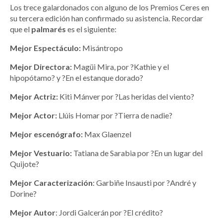
Los trece galardonados con alguno de los Premios Ceres en
su tercera edición han confirmado su asistencia. Recordar
que el
palmarés
es el siguiente:
Mejor Espectáculo:
Misántropo
Mejor Directora:
Magüi Mira, por ?Kathie y el
hipopótamo? y ?En el estanque dorado?
Mejor Actriz:
Kiti Mánver por ?Las heridas del viento?
Mejor Actor:
Llúis Homar por ?Tierra de nadie?
Mejor escenógrafo:
Max Glaenzel
Mejor Vestuario:
Tatiana de Sarabia por ?En un lugar del
Quijote?
Mejor Caracterización
: Garbiñe Insausti por ?André y
Dorine?
Mejor
Autor
: Jordi Galcerán por ?El crédito?