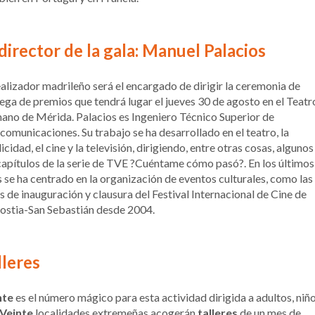
 director de la gala: Manuel Palacios
ealizador madrileño será el encargado de dirigir la ceremonia de
ega de premios que tendrá lugar el jueves 30 de agosto en el Teatr
no de Mérida. Palacios es Ingeniero Técnico Superior de
comunicaciones. Su trabajo se ha desarrollado en el teatro, la
icidad, el cine y la televisión, dirigiendo, entre otras cosas, algunos
capítulos de la serie de TVE ?Cuéntame cómo pasó?. En los últimos
 se ha centrado en la organización de eventos culturales, como las
s de inauguración y clausura del Festival Internacional de Cine de
ostia-San Sebastián desde 2004.
lleres
nte
es el número mágico para esta actividad dirigida a adultos, niño
Veinte
localidades extremeñas acogerán
talleres
de un mes de