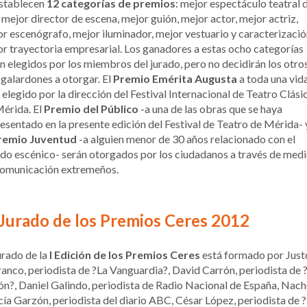
establecen
12 categorías de premios
: mejor espectáculo teatral 
 mejor director de escena, mejor guión, mejor actor, mejor actriz,
r escenógrafo, mejor iluminador, mejor vestuario y caracterizació
r trayectoria empresarial. Los ganadores a estas ocho categorías
n elegidos por los miembros del jurado, pero no decidirán los otro
 galardones a otorgar. El
Premio Emérita Augusta
a toda una vid
 elegido por la dirección del Festival Internacional de Teatro Clási
érida. El
Premio del Público
-a una de las obras que se haya
esentado en la presente edición del Festival de Teatro de Mérida- 
remio Juventud
-a alguien menor de 30 años relacionado con el
o escénico- serán otorgados por los ciudadanos a través de med
comunicación extremeños.
 Jurado de los Premios Ceres 2012
urado de la
I Edición de los Premios Ceres
está formado por Just
anco, periodista de ?La Vanguardia?, David Carrón, periodista de 
n?, Daniel Galindo, periodista de Radio Nacional de España, Nac
ía Garzón, periodista del diario ABC, César López, periodista de ?