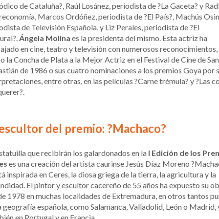
ódico de Cataluña?, Raúl Losánez, periodista de ?La Gaceta? y Rad
reconomía, Marcos Ordóñez, periodista de ?El País?, Machús Osi
odista de Televisión Española, y Liz Perales, periodista de ?El
ural?.
Ángela Molina
es la presidenta del mismo. Esta actriz ha
ajado en cine, teatro y televisión con numerosos reconocimientos,
 la Concha de Plata a la Mejor Actriz en el Festival de Cine de San
stián de 1986 o sus cuatro nominaciones a los premios Goya por 
rpretaciones, entre otras, en las películas ?Carne trémula? y ?Las c
querer?.
 escultor del premio: ?Machaco?
statuilla que recibirán los galardonados en la
I Edición de los Pre
es
es una creación del artista caurinse Jesús Díaz Moreno ?Mach
tá inspirada en Ceres, la diosa griega de la tierra, la agricultura y la
ndidad. El pintor y escultor cacereño de 55 años ha expuesto su o
e 1978 en muchas localidades de Extremadura, en otros tantos p
a geografía española, como Salamanca, Valladolid, León o Madrid, 
ién en Portugal y en Francia.