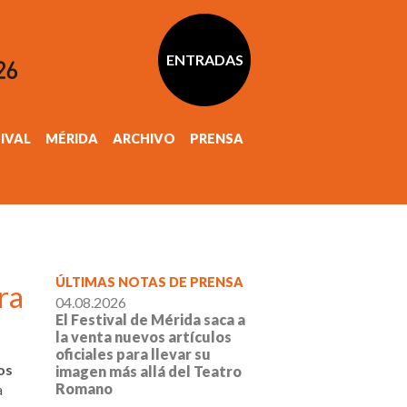
ENTRADAS
TIVAL
MÉRIDA
ARCHIVO
PRENSA
ÚLTIMAS NOTAS DE PRENSA
ra
04.08.2026
El Festival de Mérida saca a
l
la venta nuevos artículos
oficiales para llevar su
los
imagen más allá del Teatro
Romano
a