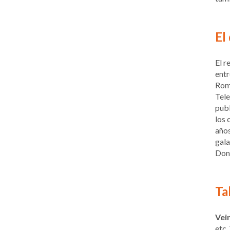
El
El r
entr
Roma
Tele
publ
los 
años
gala
Don
Ta
Vei
etc.