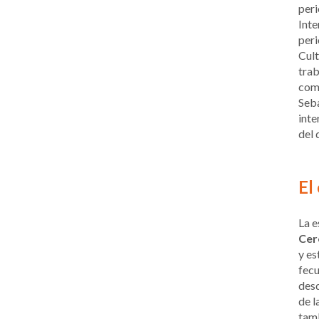
peri
Inte
peri
Cult
trab
como
Seba
inte
del 
El
La e
Cer
y es
fecu
desd
de l
tamb