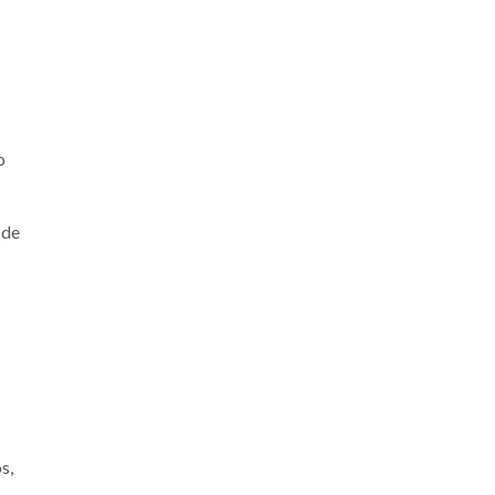
o
 de
s,