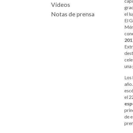
capi
Vídeos
grac
Notas de prensa
el l
El G
Méri
cone
201
Extr
dest
cele
una 
Los
año.
escé
el 2
esp
prin
de e
prem