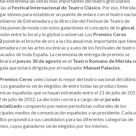
tal extremeña las obras más importantes del teatro grecolatino
ias al
Festival Internacional de Teatro Clásico
. Por eso, Mérida
ugar idóneo para establecer un puente de enlace con el teatro nacio
obierno de Extremadura y la dirección del Festival de Teatro de
da ponen de moda con estos galardones el concepto de lo
glocal
,
xión entre lo local y lo global o universal. Los
Premios Ceres
2
pondrán el broche de oro a la cita anual más importante que tien
emadura con las artes escénicas y a uno de los festivales de teatr
acados de toda España. La ceremonia de entrega de premios se
brará el
jueves 30 de agosto
en el
Teatro Romano de Mérida
e
gala que estará dirigida por el realizador
Manuel Palacios
.
Premios Ceres
seleccionan lo mejor del teatro nacional del últim
 Los ganadores serán elegidos de entre todas las producciones
nicas españolas que se hayan estrenado entre el 21 de julio de 201
2 de julio de 2012. La decisión correrá a cargo de un
jurado
ecializado
compuesto por nueve periodistas culturales de los
cipales medios de comunicación españoles y un presidente. Cada 
llos propondrá a sus candidatos para las diferentes categorías de
ios, cuyos ganadores serán elegidos por los mismos.