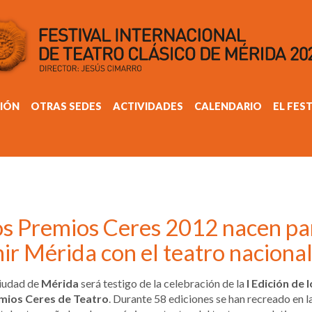
IÓN
OTRAS SEDES
ACTIVIDADES
CALENDARIO
EL FES
os Premios Ceres 2012 nacen pa
ir Mérida con el teatro naciona
ciudad de
Mérida
será testigo de la celebración de la
I Edición de 
mios Ceres de Teatro
. Durante 58 ediciones se han recreado en l