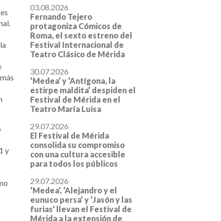
03.08.2026
 es
Fernando Tejero
nal.
protagoniza Cómicos de
Roma, el sexto estreno del
Festival Internacional de
 la
Teatro Clásico de Mérida
e
30.07.2026
o más
‘Medea’ y ‘Antígona, la
estirpe maldita’ despiden el
n
Festival de Mérida en el
Teatro María Luisa
29.07.2026
o
El Festival de Mérida
consolida su compromiso
1 y
con una cultura accesible
para todos los públicos
29.07.2026
uno
‘Medea’, ‘Alejandro y el
eunuco persa’ y ‘Jasón y las
furias’ llevan el Festival de
Mérida a la extensión de