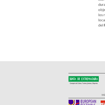
dura
obje
los 
loca
del
Mi