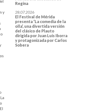
del
Regina
28.07.2026
n y
El Festival de Mérida
presenta ‘La comedia de la
s
olla’, una divertida versión
a
del clásico de Plauto
co
dirigida por Juan Luis Iborra
y protagonizada por Carlos
y
Sobera
ios
o
?La
ho
El