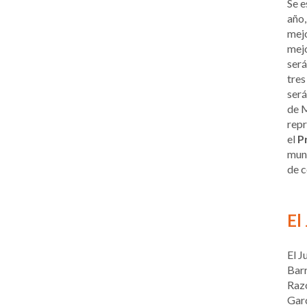
Se 
año,
mejo
mejo
será
tres
será
de M
repr
el
P
mund
de 
El
El J
Barr
Razó
Garc