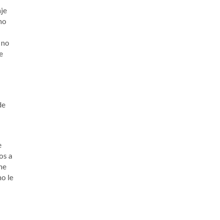
aje
mo
 no
e
de
e
os a
ne
no le