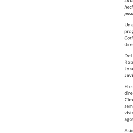
La o
hech
pasa
Un 
prog
Cori
dire
Del 
Rob
Jos
Javi
El e
dire
Cim
sem
vist
agot
Asim