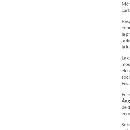
Méri
cart
Res
copr
la p
polí
la l
La c
most
elen
soc
Fest
En e
Áng
de d
econ
Sobr