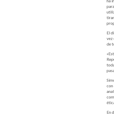
ha i
para
util
tira
prop
El d
vez 
de t
«Est
Repú
toda
pasa
Simó
con 
anal
como
étic
En d