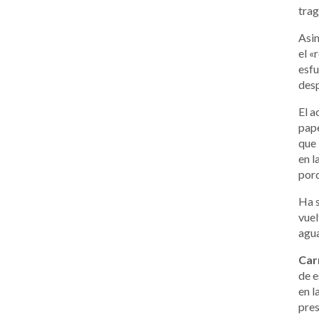
trag
Asim
el «
esfu
desp
El a
pape
que 
en l
porq
Ha s
vuel
agua
Car
de e
en l
pres