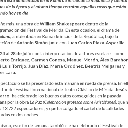
bra está ambientada en la Roma de inicios de la República y cuenta
os de la época y al mismo tiempo retratan aquellas cosas que están
ndo hoy en día
año más, una obra de
William Shakespeare
dentro de la
ramación del Festival de Mérida. En esta ocasión, el drama de
olano
,
ambientada en Roma de inicios de la República, bajo la
cción de
Antonio Simón
junto con
Juan Carlos Plaza-Asperilla
.
24 al 28 de julio
con la interpretación de actores estelares como
erto Enríquez, Carmen Conesa, Manuel Morón, Álex Baraho
é Luis Torrijo, Juan Díaz, María Ordónez, Beatriz Melgares y
er Lara.
spectáculo se ha presentado esta mañana en rueda de prensa. En ella
ctor del Festival Internacional de Teatro Clásico de Mérida,
Jesús
arro
, ha celebrado los buenos datos conseguidos en la pasada
ana por la obra
La Paz (Celebración grotesca sobre Aristófanes)
, que 
o 13.722 espectadores , y que ha colgado el cartel de localidades
adas en dos noches.
ismo, este fin de semana también se ha celebrado el Festival de