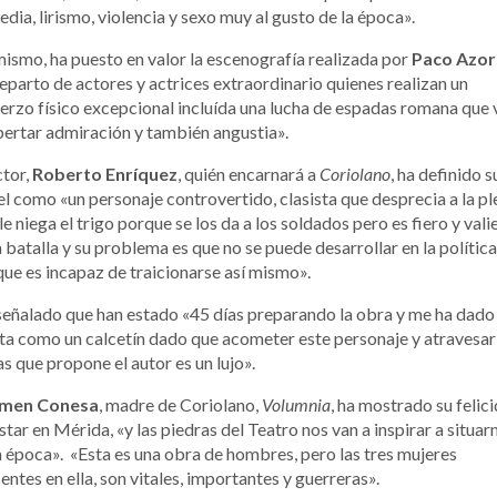
edia, lirismo, violencia y sexo muy al gusto de la época».
ismo, ha puesto en valor la escenografía realizada por
Paco Azor
reparto de actores y actrices extraordinario quienes realizan un
erzo físico excepcional incluída una lucha de espadas romana que 
ertar admiración y también angustia».
ctor,
Roberto Enríquez
, quién encarnará a
Coriolano
, ha definido s
l como «un personaje controvertido, clasista que desprecia a la p
le niega el trigo porque se los da a los soldados pero es fiero y vali
a batalla y su problema es que no se puede desarrollar en la política
ue es incapaz de traicionarse así mismo».
eñalado que han estado «45 días preparando la obra y me ha dado 
ta como un calcetín dado que acometer este personaje y atravesar
s que propone el autor es un lujo».
men Conesa
, madre de Coriolano,
Volumnia
, ha mostrado su felic
star en Mérida, «y las piedras del Teatro nos van a inspirar a situar
a época». «Esta es una obra de hombres, pero las tres mujeres
entes en ella, son vitales, importantes y guerreras».