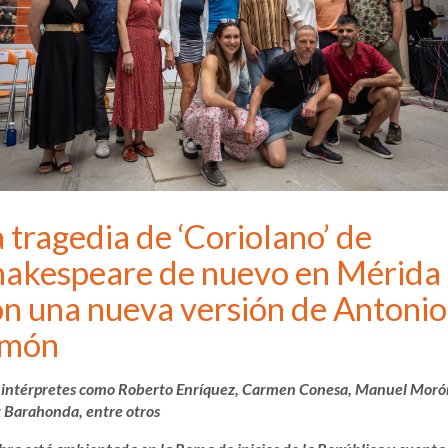
 tragedia de ‘Coriolano’ de
hakespeare de nuevo en Mérida
on una nueva versión de Antonio
imón
 intérpretes como Roberto Enríquez, Carmen Conesa, Manuel Moró
 Barahonda, entre otros