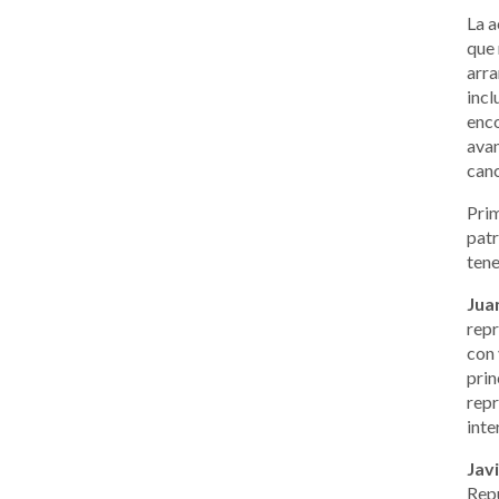
La a
que 
arra
incl
enco
avan
canc
Pri
patr
tene
Jua
repr
con 
prin
repr
inte
Jav
Repú