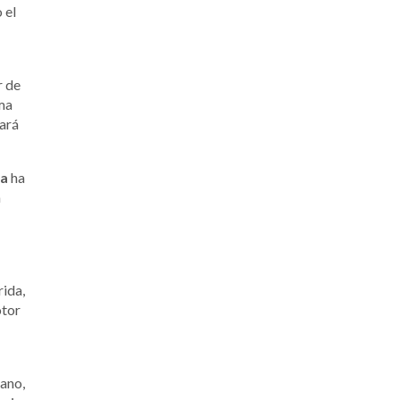
 el
r de
ama
tará
ga
ha
n
ida,
otor
ano,