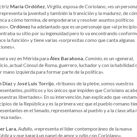
ctriz
María Ordóñez
,
Virgilia
, esposa de Coriolano, «es un person
representa la juventud y también la transición y la madurez, de có
nca a cómo termina, de empoderarse y resolver asuntos políticos
uso».
Ordónez
ha adelantado que es un personaje que «al principio
ntraba su sitio por su ingenuidad pero lo va encontrando conform
ce la función» y tiene varias «sorpresitas como que canta algunas
iones».
mera vez en Mérida para
Álex Barahona
,
Cominio
, es un «general,
icio, actual Cónsul de Roma, guerrero, luchador y con la habilidad 
r mano izquierda para formar parte de la política».
n Díaz
y
José Luis Torrijo
, «tribunos de la plebe, somos vuestros
esentantes, políticos y los únicos que impiden que Coriolano acab
vuestras libertades». En su intervención, han explicado que «estam
cipios de la República y es la primera vez que el pueblo romano tie
esentantes en el Senado, representamos al pueblo y a la clase alta 
resa nada».
ier Lara
,
Aufidio,
«representa el líder contemporáneo de la nueva
blica y que jugará un papel de amor y odio con Coriolano».