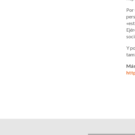
Por 
pers
«est
Ejér
soci
Y po
tamb
Más
htt