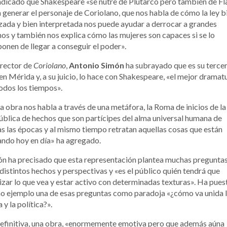
ndicado que Shakespeare «se nutre de Plutarco pero también de Fl
 generar el personaje de Coriolano, que nos habla de cómo la ley b
izada y bien interpretada nos puede ayudar a derrocar a grandes
nos y también nos explica cómo las mujeres son capaces si se lo
onen de llegar a conseguir el poder».
irector de
Coriolano
,
Antonio Simón
ha subrayado que es su terce
en Mérida y, a su juicio, lo hace con Shakespeare, «el mejor drama
odos los tiempos».
a obra nos habla a través de una metáfora, la Roma de inicios de la
blica de hechos que son partícipes del alma universal humana de
s las épocas y al mismo tiempo retratan aquellas cosas que están
ndo hoy en día» ha agregado.
n ha precisado que esta representación plantea muchas pregunta
distintos hechos y perspectivas y «es el público quién tendrá que
izar lo que vea y estar activo con determinadas texturas». Ha pues
 ejemplo una de esas preguntas como paradoja «¿cómo va unida 
a y la política?».
efinitiva, una obra, «enormemente emotiva pero que además aúna