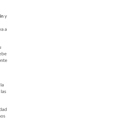
ín
y
va a
u
lebe
ente
la
 las
idad
nos