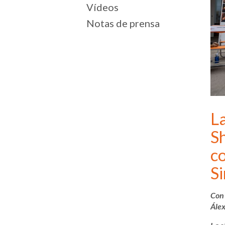
Vídeos
Notas de prensa
La
S
c
S
Con
Álex