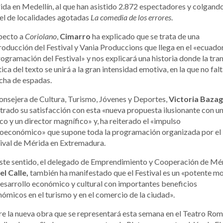
da en Medellín, al que han asistido 2.872 espectadores y colgando
el de localidades agotadas
La comedia de los errores
.
pecto a
Coriolano
,
Cimarro
ha explicado que se trata de una
oducción del Festival y Vania Produccions que llega en el «ecuado
rogramación del Festival» y nos explicará una historia donde la tr
tica del texto se unirá a la gran intensidad emotiva, en la que no fal
ucha de espadas.
onsejera de Cultura, Turismo, Jóvenes y Deportes,
Victoria Baza
rado su satisfacción con esta «nueva propuesta ilusionante con u
co y un director magnífico» y, ha reiterado el «impulso
ioeconómico» que supone toda la programación organizada por el
ival de Mérida en Extremadura.
ste sentido, el delegado de Emprendimiento y Cooperación de Mér
el Calle,
también
ha manifestado que el Festival es un «potente m
esarrollo económico y cultural con importantes beneficios
ómicos en el turismo y en el comercio de la ciudad».
e la nueva obra que se representará esta semana en el Teatro Rom