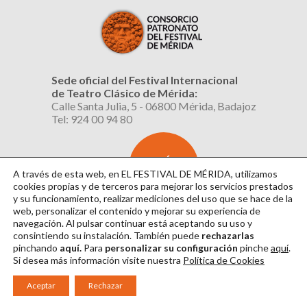
Sede oficial del Festival Internacional
de Teatro Clásico de Mérida:
Calle Santa Julia, 5 - 06800 Mérida, Badajoz
Tel: 924 00 94 80
SUSCRÍBETE
AL BOLETÍN
A través de esta web, en EL FESTIVAL DE MÉRIDA, utilizamos
cookies propias y de terceros para mejorar los servicios prestados
y su funcionamiento, realizar mediciones del uso que se hace de la
web, personalizar el contenido y mejorar su experiencia de
navegación. Al pulsar continuar
está aceptando su uso y
consintiendo su instalación. También puede
rechazarlas
pinchando
aquí.
Para
personalizar su configuración
pinche
aquí
.
Si desea más información visite nuestra
Política de Cookies
Aviso Legal
|
Política de Privacidad
|
Política de Cookies
|
Diseño: David Sueiro
Aceptar
Rechazar
|
Webmaster: Axel Kacelnik