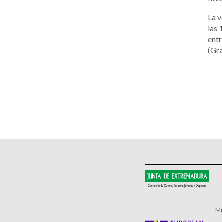
La v
las 
entr
(Gra
Mi