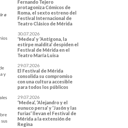
Fernando Tejero
protagoniza Cómicos de
Roma, el sexto estreno del
ir a
Festival Internacional de
Teatro Clásico de Mérida
30.07.2026
mios
‘Medea’ y ‘Antígona, la
estirpe maldita’ despiden el
Festival de Mérida en el
Teatro María Luisa
29.07.2026
 de
El Festival de Mérida
a y
consolida su compromiso
con una cultura accesible
para todos los públicos
29.07.2026
ales
‘Medea’, ‘Alejandro y el
eunuco persa’ y ‘Jasón y las
furias’ llevan el Festival de
abre
Mérida a la extensión de
 sus
Regina