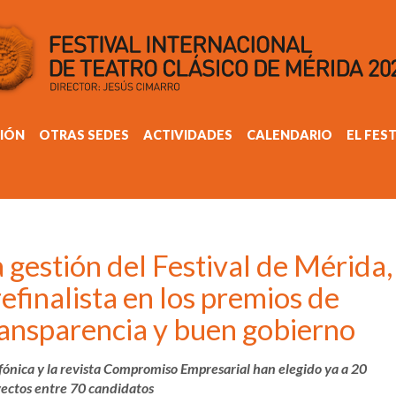
IÓN
OTRAS SEDES
ACTIVIDADES
CALENDARIO
EL FES
 gestión del Festival de Mérida,
efinalista en los premios de
ransparencia y buen gobierno
fónica y la revista Compromiso Empresarial han elegido ya a 20
ectos entre 70 candidatos