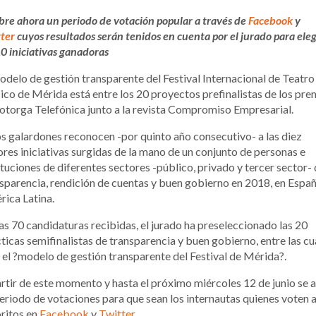
bre ahora un periodo de votación popular a través de
Facebook
y
ter
cuyos resultados serán tenidos en cuenta por el jurado para eleg
10 iniciativas ganadoras
odelo de gestión transparente del Festival Internacional de Teatro
ico de Mérida está entre los 20 proyectos prefinalistas de los pre
otorga Telefónica junto a la revista Compromiso Empresarial.
s galardones reconocen -por quinto año consecutivo- a las diez
res iniciativas surgidas de la mano de un conjunto de personas e
ituciones de diferentes sectores -público, privado y tercer sector-
sparencia, rendición de cuentas y buen gobierno en 2018, en Españ
ica Latina.
as 70 candidaturas recibidas, el jurado ha preseleccionado las 20
ticas semifinalistas de transparencia y buen gobierno, entre las cu
 el ?modelo de gestión transparente del Festival de Mérida?.
rtir de este momento y hasta el próximo miércoles 12 de junio se 
eriodo de votaciones para que sean los internautas quienes voten a
ritos en
Facebook
y
Twitter
.