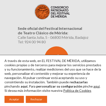
Sede oficial del Festival Internacional
de Teatro Clásico de Mérida:
Calle Santa Julia, 5 - 06800 Mérida, Badajoz
Tel: 924 00 94 80
SUSCRÍBETE
AL BOLETÍN
A través de esta web, en EL FESTIVAL DE MÉRIDA, utilizamos
cookies propias y de terceros para mejorar los servicios prestados
y su funcionamiento, realizar mediciones del uso que se hace de la
web, personalizar el contenido y mejorar su experiencia de
navegación. Al pulsar continuar
está aceptando su uso y
consintiendo su instalación. También puede
rechazarlas
pinchando
aquí.
Para
personalizar su configuración
pinche
aquí
.
Si desea más información visite nuestra
Política de Cookies
Aviso Legal
|
Política de Privacidad
|
Política de Cookies
|
Diseño: David Sueiro
Aceptar
Rechazar
|
Webmaster: Axel Kacelnik