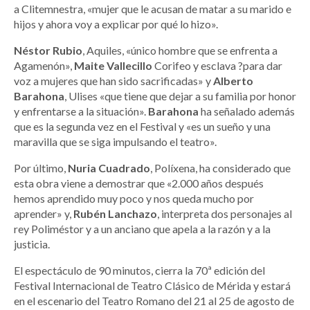
a Clitemnestra, «mujer que le acusan de matar a su marido e
hijos y ahora voy a explicar por qué lo hizo».
Néstor Rubio
, Aquiles, «único hombre que se enfrenta a
Agamenón»,
Maite Vallecillo
Corifeo y esclava ?para dar
voz a mujeres que han sido sacrificadas» y
Alberto
Barahona
, Ulises «que tiene que dejar a su familia por honor
y enfrentarse a la situación».
Barahona
ha señalado además
que es la segunda vez en el Festival y «es un sueño y una
maravilla que se siga impulsando el teatro».
Por último,
Nuria Cuadrado
, Políxena, ha considerado que
esta obra viene a demostrar que «2.000 años después
hemos aprendido muy poco y nos queda mucho por
aprender» y,
Rubén Lanchazo
, interpreta dos personajes al
rey Poliméstor y a un anciano que apela a la razón y a la
justicia.
El espectáculo de 90 minutos, cierra la 70ª edición del
Festival Internacional de Teatro Clásico de Mérida y estará
en el escenario del Teatro Romano del 21 al 25 de agosto de