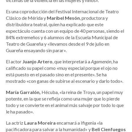
víctimas de la violencia en las mujeres y niños».
Es una coproducción del Festival Internacional de Teatro
Clásico de Mérida y
Maribel Mesón
, productora y
distribuidora teatral, quien ha explicado que este
espectáculo cuenta con un equipo de 40 personas, siendo el
84% extremeños y 6 alumnos de la Escuela Municipal de
Teatro de Guareña y «llevamos desde el 9 de julio en
Guareña ensayando sin parar».
El actor
Juanjo Artero
, que interpretará a
Agamenón
, ha
calificado su papel como «muy especial porque el ojo no
está puesto en el pasado sino en el presente». Se ha
mostrado «con ganas de subirse al escenario y darlo todo».
María Garralón,
Hécuba, «la reina de Troya, un papel muy
potente, en la que se refleja como una mujer que lo pierde
todo y se convierte en el animal más salvaje por todo lo que
le ha pasado».
La actriz
Laura Moreira
encarnará a Ifigenia «la
pacificadora para salvar a la humanidad» y
Beli Cienfuegos