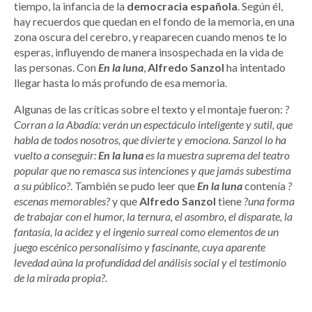
tiempo, la infancia de la
democracia española
. Según él,
hay recuerdos que quedan en el fondo de la memoria, en una
zona oscura del cerebro, y reaparecen cuando menos te lo
esperas, influyendo de manera insospechada en la vida de
las personas. Con
En la luna
,
Alfredo Sanzol
ha intentado
llegar hasta lo más profundo de esa memoria.
Algunas de las críticas sobre el texto y el montaje fueron:
?
Corran a la Abadía: verán un espectáculo inteligente y sutil, que
habla de todos nosotros, que divierte y emociona. Sanzol lo ha
vuelto a conseguir:
En la luna
es la muestra suprema del teatro
popular que no remasca sus intenciones y que jamás subestima
a su público?
. También se pudo leer que
En la luna
contenía
?
escenas memorables?
y que
Alfredo Sanzol
tiene
?una forma
de trabajar con el humor, la ternura, el asombro, el disparate, la
fantasía, la acidez y el ingenio surreal como elementos de un
juego escénico personalísimo y fascinante, cuya aparente
levedad aúna la profundidad del análisis social y el testimonio
de la mirada propia?.