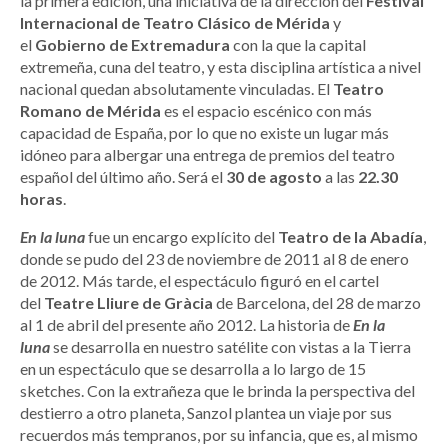
la primera edición, una iniciativa de la dirección del
Festival
Internacional de Teatro Clásico de Mérida
y
el
Gobierno de Extremadura
con la que la capital
extremeña, cuna del teatro, y esta disciplina artística a nivel
nacional quedan absolutamente vinculadas. El
Teatro
Romano de Mérida
es el espacio escénico con más
capacidad de España, por lo que no existe un lugar más
idóneo para albergar una entrega de premios del teatro
español del último año. Será el
30 de agosto
a las
22.30
horas
.
En la luna
fue un encargo explícito del
Teatro de la Abadía
,
donde se pudo del 23 de noviembre de 2011 al 8 de enero
de 2012. Más tarde, el espectáculo figuró en el cartel
del
Teatre Lliure de Gràcia
de Barcelona, del 28 de marzo
al 1 de abril del presente año 2012. La historia de
En la
luna
se desarrolla en nuestro satélite con vistas a la Tierra
en un espectáculo que se desarrolla a lo largo de 15
sketches. Con la extrañeza que le brinda la perspectiva del
destierro a otro planeta, Sanzol plantea un viaje por sus
recuerdos más tempranos, por su infancia, que es, al mismo