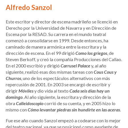
Alfredo Sanzol
Este escritor y director de escena madrileño se licenció en
Derecho por la Universidad de Navarra y en Dirección de
Escena por la RESAD. Su carrera en el mundo teatral
comenzó a consolidarse en 1999. Desde entonces, ha
caminado de manera armónica entre la escritura y la
dirección de escena. En el 99 dirigió
Como los griegos
, de
Steven Berkoff, y creó la compañía Producciones del Callao.
En el 2000 escribió y dirigió
Carrusel Palace
y, al año
siguiente, realizó esas dos mismas tareas con
Cous Cous y
Churros
, uno de los espectáculos alternativos con más
repercusión de 2001. En 2003 se encargó de escribir y
dirigir
Móviles
y dio vida al texto
Cada seis días hay un
domingo
. Al año siguiente, la escritura y dirección de la
obra
Calleidoscopio
corrió de su cuenta, y en 2005 hizo lo
mismo con
Cómo levantar piedras sin hundirte en las aceras
.
Fue ese año cuando Sanzol empezó a codearse con lo mejor
del teatro nacional, ya que se posicionó como ayudante de