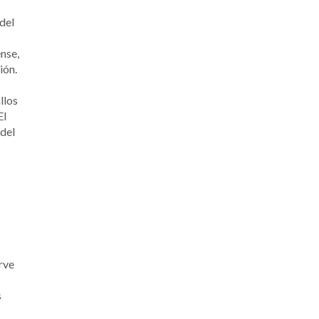
del
ense,
ión.
llos
El
 del
irve
s