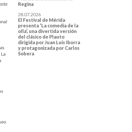
asta
Regina
28.07.2026
El Festival de Mérida
onal
presenta ‘La comedia de la
olla’, una divertida versión
del clásico de Plauto
dirigida por Juan Luis Iborra
zas
y protagonizada por Carlos
Sobera
 La
a
os
useo