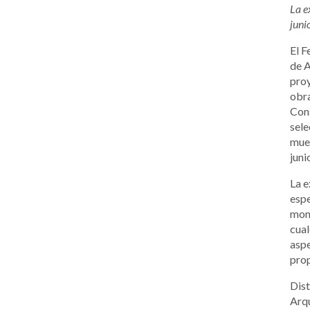
La e
juni
El F
de 
proy
obra
Cons
sele
mues
juni
La e
espe
monu
cual
aspe
prop
Dist
Arqu