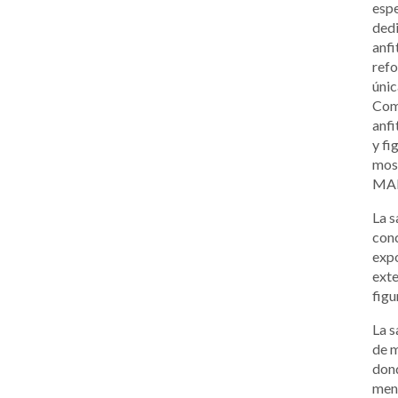
espe
dedi
anfi
refo
únic
Comp
anfi
y fi
mosa
MAN,
La s
conc
expo
exte
figu
La s
de m
dond
men