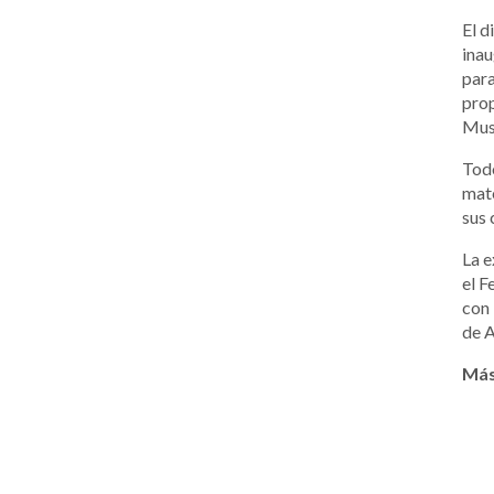
El d
inau
para
prop
Muse
Todo
mate
sus 
La e
el F
con 
de 
Más