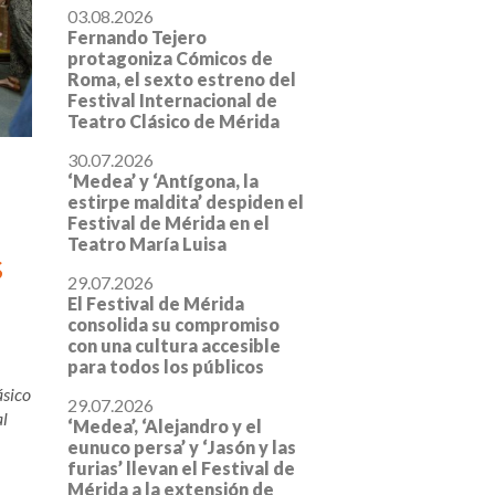
03.08.2026
Fernando Tejero
protagoniza Cómicos de
Roma, el sexto estreno del
Festival Internacional de
Teatro Clásico de Mérida
30.07.2026
‘Medea’ y ‘Antígona, la
estirpe maldita’ despiden el
Festival de Mérida en el
Teatro María Luisa
s
29.07.2026
El Festival de Mérida
consolida su compromiso
con una cultura accesible
para todos los públicos
ásico
29.07.2026
al
‘Medea’, ‘Alejandro y el
eunuco persa’ y ‘Jasón y las
furias’ llevan el Festival de
Mérida a la extensión de