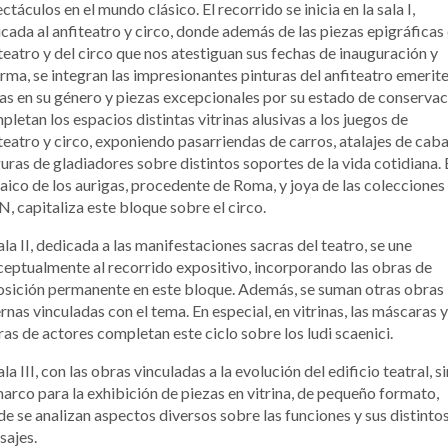
ctáculos en el mundo clásico. El recorrido se inicia en la sala I,
cada al anfiteatro y circo, donde además de las piezas epigráficas 
teatro y del circo que nos atestiguan sus fechas de inauguración y
rma, se integran las impresionantes pinturas del anfiteatro emerit
as en su género y piezas excepcionales por su estado de conservac
letan los espacios distintas vitrinas alusivas a los juegos de
teatro y circo, exponiendo pasarriendas de carros, atalajes de caba
guras de gladiadores sobre distintos soportes de la vida cotidiana. 
ico de los aurigas, procedente de Roma, y joya de las colecciones
 capitaliza este bloque sobre el circo.
ala II, dedicada a las manifestaciones sacras del teatro, se une
eptualmente al recorrido expositivo, incorporando las obras de
sición permanente en este bloque. Además, se suman otras obras
rnas vinculadas con el tema. En especial, en vitrinas, las máscaras y
ras de actores completan este ciclo sobre los ludi scaenici.
ala III, con las obras vinculadas a la evolución del edificio teatral, s
arco para la exhibición de piezas en vitrina, de pequeño formato,
e se analizan aspectos diversos sobre las funciones y sus distinto
sajes.