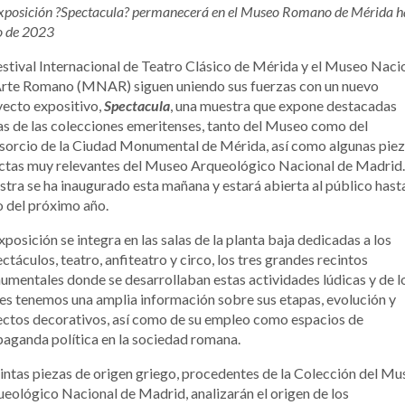
xposición ?Spectacula? permanecerá en el Museo Romano de Mérida h
o de 2023
estival Internacional de Teatro Clásico de Mérida y el Museo Naci
Arte Romano (MNAR) siguen uniendo sus fuerzas con un nuevo
ecto expositivo,
Spectacula
, una muestra que expone destacadas
s de las colecciones emeritenses, tanto del Museo como del
orcio de la Ciudad Monumental de Mérida, así como algunas pie
ctas muy relevantes del Museo Arqueológico Nacional de Madrid.
tra se ha inaugurado esta mañana y estará abierta al público hast
o del próximo año.
xposición se integra en las salas de la planta baja dedicadas a los
ctáculos, teatro, anfiteatro y circo, los tres grandes recintos
mentales donde se desarrollaban estas actividades lúdicas y de l
es tenemos una amplia información sobre sus etapas, evolución y
ctos decorativos, así como de su empleo como espacios de
aganda política en la sociedad romana.
intas piezas de origen griego, procedentes de la Colección del M
eológico Nacional de Madrid, analizarán el origen de los