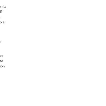
n la
AR
a
o al
án
por
ta
ión