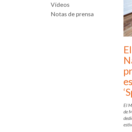
Vídeos
Notas de prensa
El
N
pr
es
‘S
El M
de M
dedi
estiv