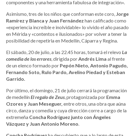
componentes y una herramienta fabulosa de integración».
Asimismo, tres de los niños que conforman este coro,
Jorge
Ramírez y Blanca y Juan Fernández
han calificado como
«experiencia increíble e inolvidable» lo vivido el año pasado
en Mérida y «contentos e ilusionados» por volver a tener la
posibilidad de repetirla en Medellín, Cáparra y Regina.
El sábado, 20 de julio, a las 22.45 horas, tomará el relevo
La
comedia de los errores
, dirigida por
Andrés Lima
al frente
de un elenco formado por
Pepón Nieto, Antonio Pagudo,
Fernando Soto, Rulo Pardo, Avelino Piedad y Esteban
Garrido.
Por último, el domingo, 21 de julio cerrará la programación
de medellín
El regalo de Zeus
, protagonizada por
Emma
Ozores y Juan Meseguer,
entre otros, una obra que aúna
circo, danza y comedia y cuya dirección corre a cargo de la
extremeña
Concha Rodríguez junto con Ángeles
Vázquez y Juan Antonio Moreno
.
Concha Rodríguez
ha descubierto que a lo largo de esta