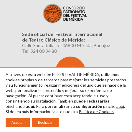
Sede oficial del Festival Internacional
de Teatro Clásico de Mérida:
Calle Santa Julia, 5 - 06800 Mérida, Badajoz
Tel: 924 00 94 80
SUSCRÍBETE
AL BOLETÍN
A través de esta web, en EL FESTIVAL DE MÉRIDA, utilizamos
cookies propias y de terceros para mejorar los servicios prestados
y su funcionamiento, realizar mediciones del uso que se hace de la
web, personalizar el contenido y mejorar su experiencia de
navegación. Al pulsar continuar
está aceptando su uso y
consintiendo su instalación. También puede
rechazarlas
pinchando
aquí.
Para
personalizar su configuración
pinche
aquí
.
Si desea más información visite nuestra
Política de Cookies
Aviso Legal
|
Política de Privacidad
|
Política de Cookies
|
Diseño: David Sueiro
Aceptar
Rechazar
|
Webmaster: Axel Kacelnik