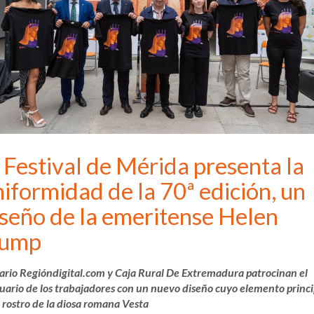
 Festival de Mérida presenta la
iformidad de la 70ª edición, un
iseño de la emeritense Helen
ump
iario Regióndigital.com y Caja Rural De Extremadura patrocinan el
uario de los trabajadores con un nuevo diseño cuyo elemento princi
l rostro de la diosa romana Vesta