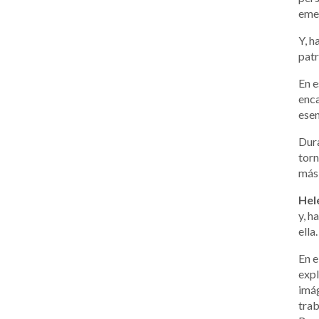
emer
Y, h
patr
En e
enca
esen
Dura
torn
más 
Hel
y, h
ella.
En e
expl
imág
trab