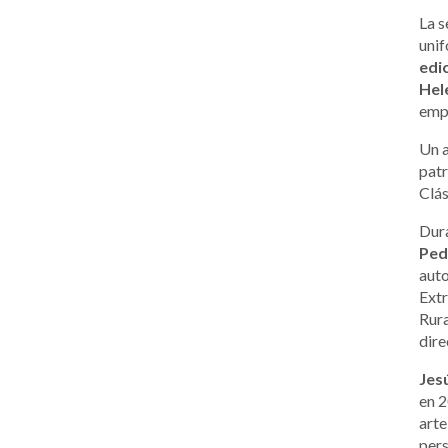
La s
unif
edi
Hel
empl
Un 
patr
Clás
Dura
Ped
auto
Ext
Rur
dire
Jes
en 2
arte
pers