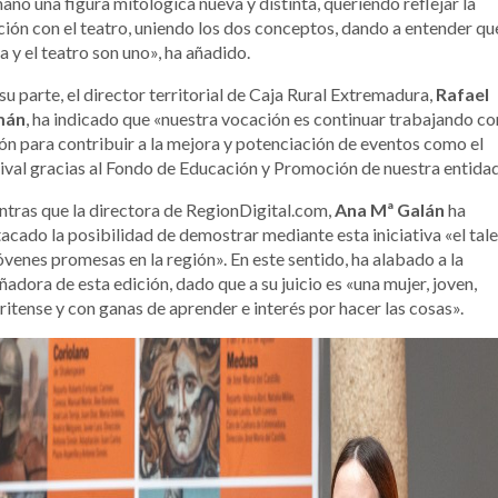
no una figura mitológica nueva y distinta, queriendo reflejar la
ción con el teatro, uniendo los dos conceptos, dando a entender que
a y el teatro son uno», ha añadido.
su parte, el director territorial de Caja Rural Extremadura,
Rafael
mán
, ha indicado que «nuestra vocación es continuar trabajando co
ón para contribuir a la mejora y potenciación de eventos como el
ival gracias al Fondo de Educación y Promoción de nuestra entidad
tras que la directora de RegionDigital.com,
Ana Mª Galán
ha
acado la posibilidad de demostrar mediante esta iniciativa «el tal
óvenes promesas en la región». En este sentido, ha alabado a la
ñadora de esta edición, dado que a su juicio es «una mujer, joven,
itense y con ganas de aprender e interés por hacer las cosas».