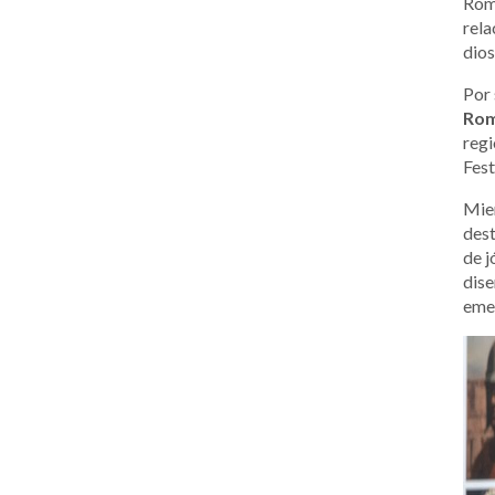
Roma
rela
dios
Por 
Ro
regi
Fest
Mien
dest
de j
dise
emer