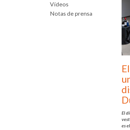
Vídeos
Notas de prensa
El
un
d
D
El d
vest
es e