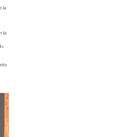
 la
n la
».
ento