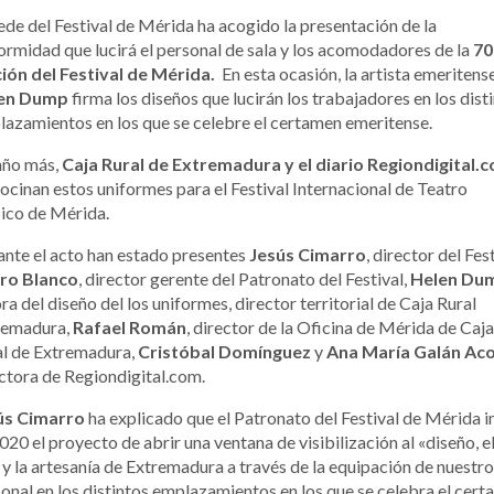
ede del Festival de Mérida ha acogido la presentación de la
ormidad que lucirá el personal de sala y los acomodadores de la
70
ción del Festival de Mérida.
En esta ocasión, la artista emeritens
en Dump
firma los diseños que lucirán los trabajadores en los dist
azamientos en los que se celebre el certamen emeritense.
año más,
Caja Rural de Extremadura y el diario Regiondigital.
ocinan estos uniformes para el Festival Internacional de Teatro
ico de Mérida.
nte el acto han estado presentes
Jesús Cimarro
, director del Fest
ro Blanco
, director gerente del Patronato del Festival,
Helen Du
ra del diseño del los uniformes, director territorial de Caja Rural
remadura,
Rafael Román
, director de la Oficina de Mérida de Caja
al de Extremadura,
Cristóbal Domínguez
y
Ana María Galán Ac
ctora de Regiondigital.com.
ús Cimarro
ha explicado que el Patronato del Festival de Mérida i
020 el proyecto de abrir una ventana de visibilización al «diseño, e
 y la artesanía de Extremadura a través de la equipación de nuestro
onal en los distintos emplazamientos en los que se celebra el cer