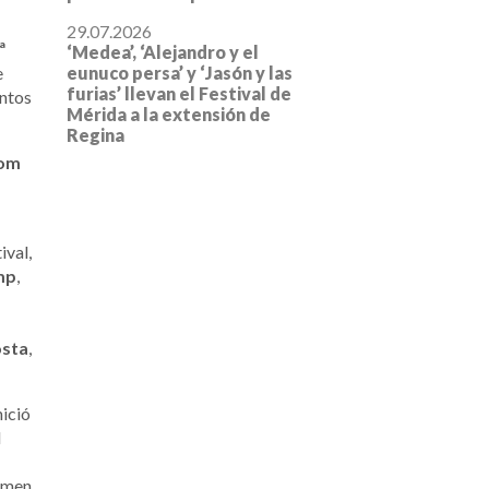
29.07.2026
ª
‘Medea’, ‘Alejandro y el
e
eunuco persa’ y ‘Jasón y las
furias’ llevan el Festival de
intos
Mérida a la extensión de
Regina
com
ival,
mp
,
osta
,
nició
l
tamen