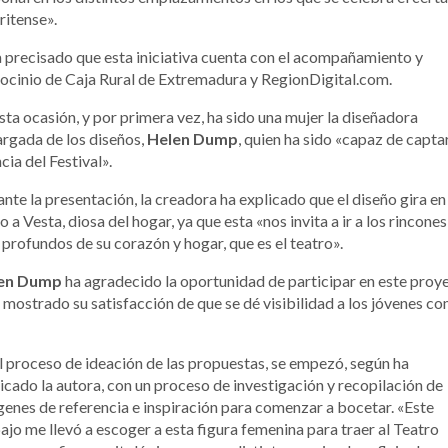
itense».
a precisado que esta iniciativa cuenta con el acompañamiento y
ocinio de Caja Rural de Extremadura y RegionDigital.com.
sta ocasión, y por primera vez, ha sido una mujer la diseñadora
rgada de los diseños,
Helen Dump
, quien ha sido «capaz de captar
cia del Festival».
nte la presentación, la creadora ha explicado que el diseño gira en
o a Vesta, diosa del hogar, ya que esta «nos invita a ir a los rincones
profundos de su corazón y hogar, que es el teatro».
en Dump
ha agradecido la oportunidad de participar en este proy
a mostrado su satisfacción de que se dé visibilidad a los jóvenes c
l proceso de ideación de las propuestas, se empezó, según ha
icado la autora, con un proceso de investigación y recopilación de
enes de referencia e inspiración para comenzar a bocetar. «Este
ajo me llevó a escoger a esta figura femenina para traer al Teatro