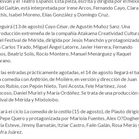
esván y el Teatro Español. Esta pieza, escrita y dirigida por el mex
d Gaitán, está interpretada por Irene Arcos, Fernando Cayo, Clara
his, Isabel Moreno, Elías González y Domingo Cruz.
eguirá (13 de agosto)
Cayo César
, de Agustín Muñoz Sanz. Una
roducción extremeña de la compañía Atakama Creatividad Cultura
el Festival de Mérida, dirigida por Jesús Manchón y protagonizad
 Carlos Tirado, Miguel Ángel Latorre, Javier Herrera, Fernando
os, Beatriz Solís, Rocío Montero, Manuel Menárguez y Raquel
rano.
las entradas prácticamente agotadas, el 14 de agosto llegará el t
la comedia con
Anfitrión
, de Molière, en versión y dirección de Juan
os Rubio, con Pepón Nieto, Toni Acosta, Fele Martínez, José
coso, Daniel Muriel y María Ordóñez. Se trata de una producción 
ival de Mérida y Mixtolobo.
ará el ciclo
La comedia de la cestita
(15 de agosto), de Plauto dirigi
 Pepe Quero y protagonizada por Mariola Fuentes, Alex O?Dogher
a Esteve, Jimmy Barnatán, Itziar Castro, Falín Galán, Rosa Merás 
fra Juárez.