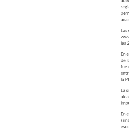
adec
regi
perm
una
Las 
www.
las 
En e
de l
fue 
entr
la P
La s
alca
impu
En e
símb
esce