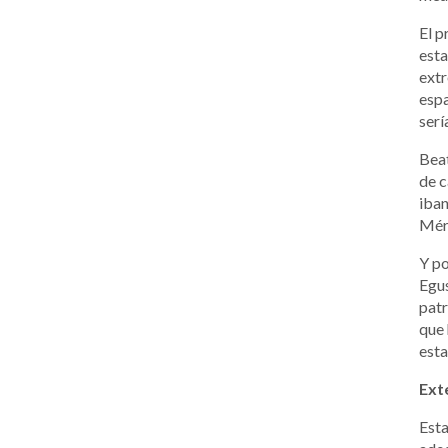
El p
esta
extr
espa
serí
Beat
de c
iban
Méri
Y po
Egus
patr
que 
esta
Ext
Esta