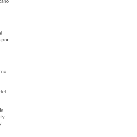
icano
l
a por
urno
del
da
ty,
y