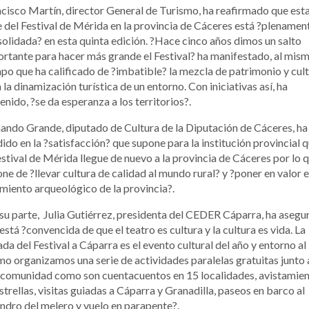
cisco Martín, director General de Turismo, ha reafirmado que est
 del Festival de Mérida en la provincia de Cáceres está ?plenamen
olidada? en esta quinta edición. ?Hace cinco años dimos un salto
rtante para hacer más grande el Festival? ha manifestado, al mis
po que ha calificado de ?imbatible? la mezcla de patrimonio y cul
 la dinamización turística de un entorno. Con iniciativas así, ha
enido, ?se da esperanza a los territorios?.
ando Grande, diputado de Cultura de la Diputación de Cáceres, ha
dido en la ?satisfacción? que supone para la institución provincial 
estival de Mérida llegue de nuevo a la provincia de Cáceres por lo 
ne de ?llevar cultura de calidad al mundo rural? y ?poner en valor 
miento arqueológico de la provincia?.
su parte, Julia Gutiérrez, presidenta del CEDER Cáparra, ha aseg
está ?convencida de que el teatro es cultura y la cultura es vida. La
ada del Festival a Cáparra es el evento cultural del año y entorno al
o organizamos una serie de actividades paralelas gratuitas junto a
comunidad como son cuentacuentos en 15 localidades, avistamie
strellas, visitas guiadas a Cáparra y Granadilla, paseos en barco al
dro del melero y vuelo en parapente?.