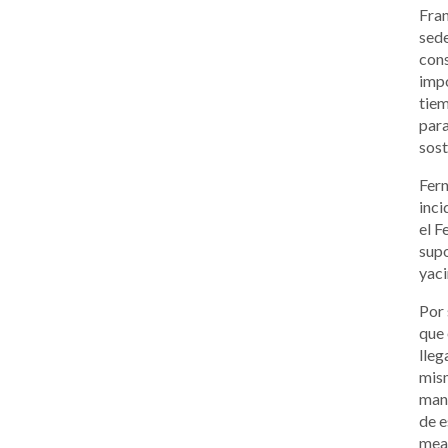
Fran
sede
cons
impo
tiem
para
sost
Fern
inci
el F
supo
yaci
Por 
que 
lleg
mism
man
de e
mean