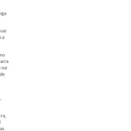
enga
ival
n a
uno
parra
-sur
 de
,
ra,
l
das