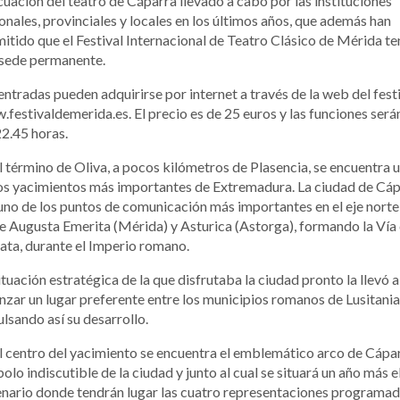
uación del teatro de Cáparra llevado a cabo por las instituciones
onales, provinciales y locales en los últimos años, que además han
itido que el Festival Internacional de Teatro Clásico de Mérida t
 sede permanente.
entradas pueden adquirirse por internet a través de la web del fest
festivaldemerida.es. El precio es de 25 euros y las funciones será
22.45 horas.
l término de Oliva, a pocos kilómetros de Plasencia, se encuentra 
os yacimientos más importantes de Extremadura. La ciudad de Cá
uno de los puntos de comunicación más importantes en el eje norte
e Augusta Emerita (Mérida) y Asturica (Astorga), formando la Vía
lata, durante el Imperio romano.
ituación estratégica de la que disfrutaba la ciudad pronto la llevó a
nzar un lugar preferente entre los municipios romanos de Lusitania
lsando así su desarrollo.
l centro del yacimiento se encuentra el emblemático arco de Cápar
olo indiscutible de la ciudad y junto al cual se situará un año más e
nario donde tendrán lugar las cuatro representaciones programa