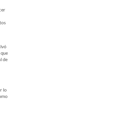
cer
tos
alvó
 que
l de
r lo
como