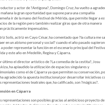
roductor y actor de ?Antígona?, Domingo Cruz, ha vuelto a agrade
 mañana la gran oportunidad que supone para una compañía
emeña ir de la mano del Festival de Mérida, que permite llegar a es
cios de la región pero también realizar giras que de otra manera
an prácticamente impensables.
riz Solís, actriz en Cayo César, ha comentado que ?la cultura me s
aer en un abismo personal y social? cuando el año pasado supieron
 a poder representar la función en el escenario principal del Festiva
da y este año en Medellín, Regina y Cáparra.
r último el director artístico de ?La comedia de la cestita?, Josu
kiza, ha aplaudido la utilización de espacios singulares y
imoniales como el de Cáparra ya que permiten su conservación, po
ha agradecido la apuesta institucional por desarrollar iniciativas 
s representaciones teatrales que, ha calificado, son ?mágicas?.
ensión en Cáparra
s representaciones son posibles gracias al ambicioso proyecto de