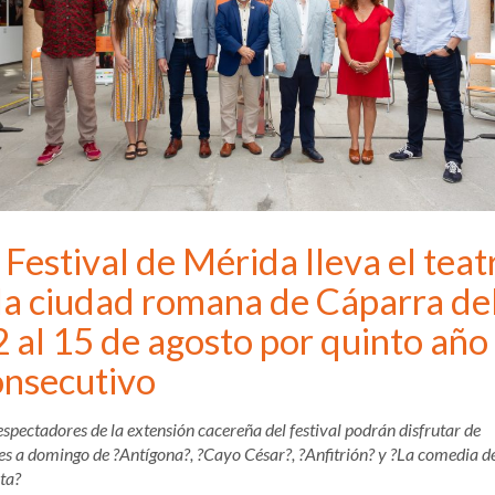
 Festival de Mérida lleva el teat
 la ciudad romana de Cáparra de
 al 15 de agosto por quinto año
onsecutivo
espectadores de la extensión cacereña del festival podrán disfrutar de
es a domingo de ?Antígona?, ?Cayo César?, ?Anfitrión? y ?La comedia de
ita?