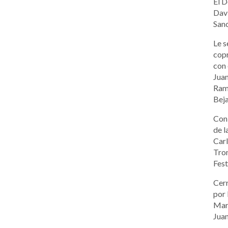
El D
Davi
Sanc
Le s
cop
con 
Juan
Ram
Beja
Con 
de 
Carl
Tron
Fest
Cerr
por
Marí
Juan