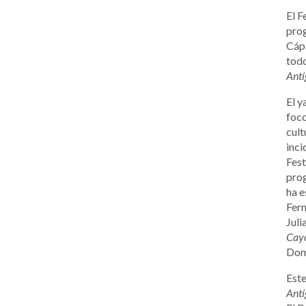
El F
prog
Cápa
todo
Antí
El y
foco
cult
inci
Fest
prog
ha e
Fern
Juli
Cay
Dom
Este
Antí