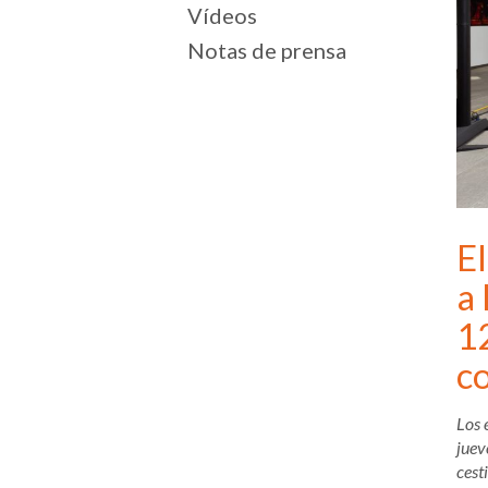
Vídeos
Notas de prensa
El
a
12
c
Los 
juev
cest