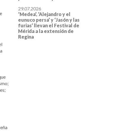
29.07.2026
e
‘Medea’, ‘Alejandro y el
eunuco persa’ y ‘Jasón y las
furias’ llevan el Festival de
Mérida a la extensión de
Regina
el
la
que
ismo;
es;
meña