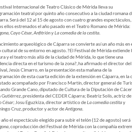
estival Internacional de Teatro Clásico de Mérida lleva su
ramación teatral por quinto año consecutivo a la ciudad romana d
rra. Será del 12 al 15 de agosto con cuatro grandes espectáculos,
s ellos estrenados el año pasado en el Teatro Romano de Mérida:
gona, Cayo César, Anfitrión y La comedia de la cestita
.
acimiento arqueológico de Cáparra se convierte así un año más en 
 cultural de su entorno en agosto. ?El Festival de Mérida extiende 
ura y el teatro más allá de la ciudad de Mérida, lo que tiene una
dencia directa en el turismo de la zona?, ha afirmado el director del
ival, Jesús Cimarro, en la presentación esta mañana de la
ramación de esta cuarta edición de la extensión en Cáparra, en la 
stado acompañado por Francisco Martín, director general de Tur
ando Grande Cano, diputado de Cultura de la Diputación de Cácer
a Gutiérrez, presidenta del CEDER Cáparra; Beatriz Solís, actriz de
o César
; Josu Eguzkiza, director artístico de
La comedia cestita
y
ingo Cruz, productor y actor de
Antígona
.
 año el espectáculo elegido para subir el telón (12 de agosto) será
gona
, coproducción del Festival de Mérida con la compañía extre