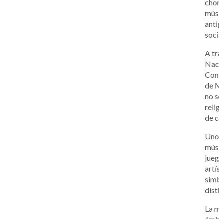
chor
músi
anti
soci
A tr
Naci
Cons
de M
no s
reli
de c
Uno 
músi
jue
artí
simb
dist
La m