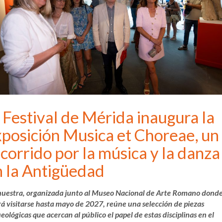
 Festival de Mérida inaugura la
xposición Musica et Choreae, un
corrido por la música y la danza
n la Antigüedad
uestra, organizada junto al Museo Nacional de Arte Romano dond
á visitarse hasta mayo de 2027, reúne una selección de piezas
eológicas que acercan al público el papel de estas disciplinas en el