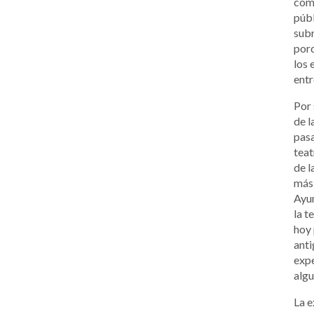
comp
públ
subr
porq
los 
entr
Por 
de l
pas
teat
de l
más 
Ayu
la t
hoy 
anti
expe
algu
La e