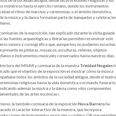
tos de la sociedad antigua, desde las procesiones religiosas y los
os mistéricos hasta el ejército romano, donde los instrumentos
aban el ritmo de marchas y ceremonias, o el ámbito doméstico,
e la música y la danza formaban parte de banquetes y celebracio
liares.
comisarias de la exposición, han explicado durante la visita guiada
 las fuentes arqueológicas y literarias permiten reconstruir este
erso sonoro y coreográfico que, aunque hoy no podamos escuchar,
e presente en pinturas, mosaicos, esculturas, relieves, objetos
dianos e instrumentos musicales conservados hasta nuestros días.
irectora del MNAR y comisaria de la muestra
Trinidad Nogales
h
icado que el objetivo de la exposición es mostrar cómo la música
pañaba todos los ámbitos de la sociedad antigua, desde el teatro
ceremonias religiosas hasta la vida doméstica o el mundo funerario
vindicando además la música y la danza como «dos componentes
amentales de las artes escénicas».
ismo, la también comisaria de la exposición
Nova Barrero
ha
acado el carácter interactivo de la muestra, que incorpora
oducciones de instrumentos musicales y códigos QR que permiten