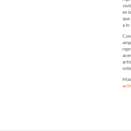
visi
en l
que 
a lo
Con 
ampl
repr
acer
artí
sobr
Más
acti