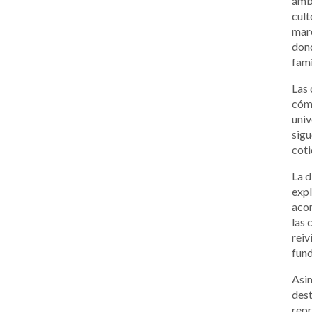
ámbi
cult
marc
dond
fami
Las 
cómo
univ
sigu
coti
La d
expl
acom
las 
rei
fund
Asim
dest
repr