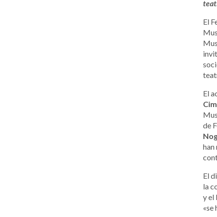
teat
El F
Mus
Musi
invi
soci
teat
El a
Cim
Mus
de F
Nog
han 
cont
El d
la c
y el
«se 