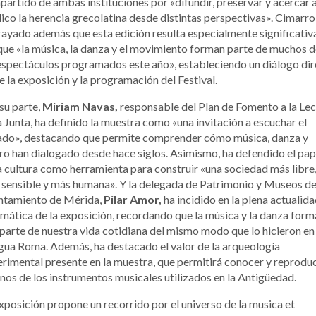
artido de ambas instituciones por «difundir, preservar y acercar a
ico la herencia grecolatina desde distintas perspectivas». Cimarro
ayado además que esta edición resulta especialmente significativ
ue «la música, la danza y el movimiento forman parte de muchos d
espectáculos programados este año», estableciendo un diálogo di
e la exposición y la programación del Festival.
su parte,
Miriam Navas,
responsable del Plan de Fomento a la Le
a Junta, ha definido la muestra como «una invitación a escuchar el
ado», destacando que permite comprender cómo música, danza y
ro han dialogado desde hace siglos. Asimismo, ha defendido el pap
a cultura como herramienta para construir «una sociedad más libre
sensible y más humana». Y la delegada de Patrimonio y Museos de
ntamiento de Mérida,
Pilar Amor,
ha incidido en la plena actualid
emática de la exposición, recordando que la música y la danza for
parte de nuestra vida cotidiana del mismo modo que lo hicieron en 
gua Roma. Además, ha destacado el valor de la arqueología
rimental presente en la muestra, que permitirá conocer y reproduc
nos de los instrumentos musicales utilizados en la Antigüedad.
xposición propone un recorrido por el universo de la musica et