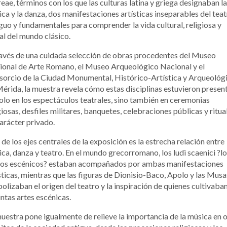
eae, términos con los que las culturas latina y griega designaban la
ca y la danza, dos manifestaciones artísticas inseparables del tea
guo y fundamentales para comprender la vida cultural, religiosa y
al del mundo clásico.
avés de una cuidada selección de obras procedentes del Museo
onal de Arte Romano, el Museo Arqueológico Nacional y el
orcio de la Ciudad Monumental, Histórico-Artística y Arqueológ
érida, la muestra revela cómo estas disciplinas estuvieron presen
olo en los espectáculos teatrales, sino también en ceremonias
giosas, desfiles militares, banquetes, celebraciones públicas y ritua
arácter privado.
de los ejes centrales de la exposición es la estrecha relación entre
ca, danza y teatro. En el mundo grecorromano, los ludi scaenici ?l
gos escénicos? estaban acompañados por ambas manifestaciones
sticas, mientras que las figuras de Dionisio-Baco, Apolo y las Musa
olizaban el origen del teatro y la inspiración de quienes cultivaban
intas artes escénicas.
uestra pone igualmente de relieve la importancia de la música en 