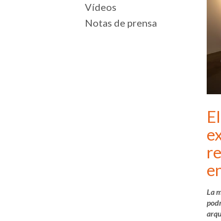
Vídeos
Notas de prensa
El
e
re
e
La m
podr
arqu