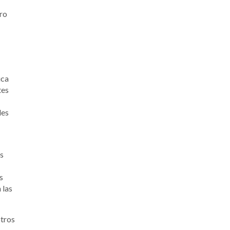
tro
ica
tes
les
os
s
 las
otros