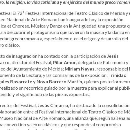
ro, la religión, la vida cotidiana y el ejército del mundo grecorroma
estival El 72º Festival Internacional de Teatro Clásico de Mérida y 
eo Nacional de Arte Romano han inaugurado hoy la exposición
ca et Choreae. Música y Danza en la Antigüedad, una propuesta 
ta a descubrir el protagonismo que tuvieron la música y la danza en
edad grecorromana y, especialmente, en el origen y desarrollo del
ro clásico.
cto de inauguración ha contado con la participación de
Jesús
arro,
director del Festival;
Pilar Amor,
delegada de Patrimonio y
eo del Ayuntamiento de Mérida;
Miriam Navas,
responsable del 
omento de la Lectura, y las comisarias de la exposición,
Trinidad
ales Basarrate y Nova Barrero Martín,
quienes posteriorment
realizado un recorrido guiado por la muestra para explicar al públi
enido y el significado de las piezas expuestas.
irector del Festival,
Jesús Cimarro,
ha destacado la consolidación
olaboración entre el Festival Internacional de Teatro Clásico de M
 Museo Nacional de Arte Romano, una alianza que, según ha señala
ha convertido ya en un clásico» y que responde al compromiso