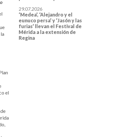
no
29.07.2026
el
‘Medea’, ‘Alejandro y el
eunuco persa’ y ‘Jasón y las
furias’ llevan el Festival de
que
Mérida a la extensión de
 la
Regina
Plan
e
co el
 de
érida
do,