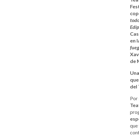
Fes
cop
todo
Edi
Cas
en 
fue
Xavi
de 
Una
que
del
Por 
Tea
prog
esp
que 
con