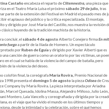
stina Castaño
encabeza el reparto de
Clitemnestra,
una pieza que
riza en el Teatro María Luisa el próximo
sábado 29 de julio,
tras
ar parte de la extensión del Festival en Madrid el pasado mes de j
cibir el aplauso del público y la crítica especializada. El montaje,
ito y dirigido por José María del Castillo, nos muestra la revisión d
 clásico huyendo de la tradición machista de la historia.
ra concluir, el
sábado 4 de agosto
Alberto Conejero firma
En mi
anto fuego
a partir de la Ilíada de Homero. Un espectáculo
erpretado por
Ruben de Eguía
y dirigido por Xavier Albertí que es
o una canción de guerra como un oratorio por las víctimas, un po
ro en el cual se habla de la violencia del campo de batalla, pero
ién de la violencia del deseo.
 colofón final, la coreógrafa
María Rovira,
Premio Nacional de
za 1998 presenta el
domingo 5 de agosto
la pieza
Odisea
de Cre
e Company by María Rovira. La pieza interpretada por Ariadna
án, Marcel Quesada, Idolina Massa, Alejandro Miñoso, Julio León,
ni Montero, Laia Vancells y coreografiada y dirigida por la crea
lana, es el viaje que ha vivido el mundo en los últimos tiempos y
exiona, desde la intimidad y la celebración, sobre el qué hemos