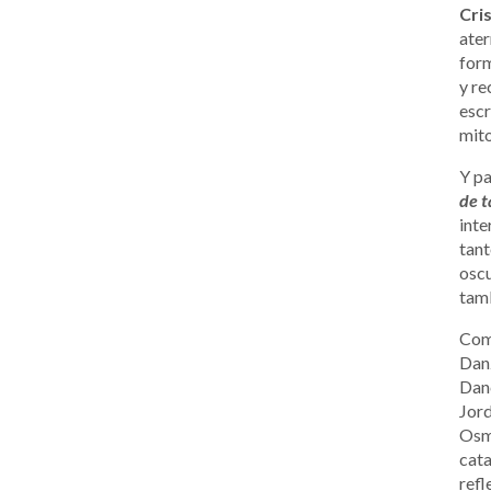
Cri
ater
form
y re
escr
mito
Y pa
de t
int
tant
oscu
tamb
Como
Dan
Danc
Jord
Osma
cata
refl