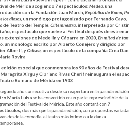
tival de Mérida acogiendo 7 espectáculos:
Medea,
una
roducción con la Fundación Juan March,
República de Roma
,
Po
s los dioses
, un monólogo protagonizado por Fernando Cayo,
po
de Teatro del Temple,
Clitemnestra
, interpretada por Cristi
taño, espectáculo que vuelve al Festival después de estrena
las extensiones de Medellín y Cáparra en 2020,
En mitad de tan
go
, un monólogo escrito por Alberto Conejero y dirigido por
er Alberti, y
Odisea,
un espectáculo de la compañía Crea Dan
María Rovira
 edición especial que conmemora los 90 años de Festival des
 Maragrita Xirgu y Cipriano Rivas Cherif reinauguran el espa
 Teatro Romano de Mérida en 1933
segundo año consecutivo desde su reapertura en la pasada edición,
tro María Luisa
se ha convertido en un parte imprescindible de la
ramación del Festival de Mérida. Este año contará con
7
ectáculos,
dos más que la pasada edición, con propuestas variada
van desde la comedia, al teatro más íntimo o a la danza
temporánea.