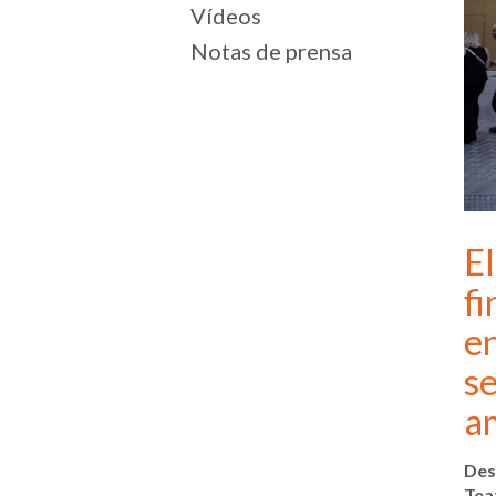
Vídeos
Notas de prensa
El
fi
en
s
a
Des
Tea