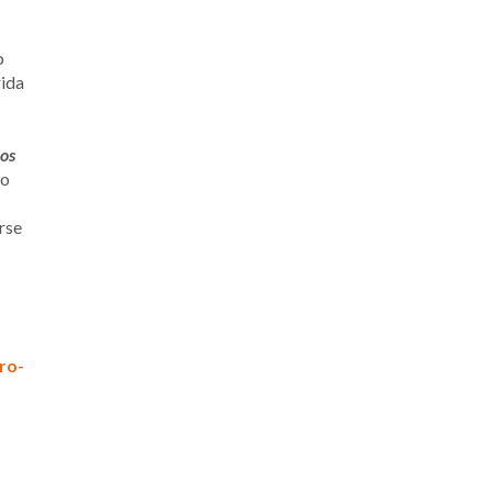
o
rida
los
ro
rse
ro-