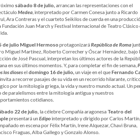
próximo
sábado 8 de julio,
arrancan las representaciones con el
ectáculo
Medea
, interpretado por Carmen Conesa junto a Ricardo
ul, Ara Contreras y el cuarteto Seikilos de cuerda en una producci
a Fundación Juan March y Festival Internacional de Teatro Clásico
ida.
5 de julio Miguel Hermoso
protagonizará
República de Roma
junt
o Miguel Martínez, Roberto Correcher y Óscar Hernández, bajo 
cción de José Pascual, interpretan los últimos actores de la Repúbl
na en sus últimos momentos. Y, para completar el fin de semana,
P
s los dioses
el
domingo 16 de julio,
un viaje en el que
Fernando C
invita a recorrer pasajes de su vida en un recorrido hilarante, crític
rgico por la mitología griega, la vida y nuestro mundo actual. Un pe
o de paralelismos entre la mitología antigua y nuestros
portamientos cotidianos.
bado 22 de julio,
la célebre Compañía aragonesa
Teatro del
ple
presentará un
Edipo
interpretado y dirigido por Carlos Martín
pañado en escena por Félix Martín, Irene Alquezar, Chavi Bruna,
cisco Fraguas, Alba Gallego y Gonzalo Alonso.