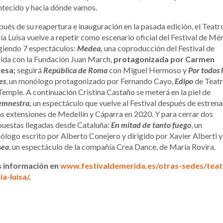
tecido y hacia dónde vamos.
ués de su reapertura e inauguración en la pasada edición, el Teatr
a Luisa vuelve a repetir como escenario oficial del Festival de Mé
iendo 7 espectáculos:
Medea,
una coproducción del Festival de
ida con la Fundación Juan March,
protagonizada por Carmen
esa;
seguirá
República de Roma
con Miguel Hermoso y
Por todos 
es
, un monólogo protagonizado por Fernando Cayo,
Edipo
de Teat
Temple. A continuación Cristina Castaño se meterá en la piel de
emnestra,
un espectáculo que vuelve al Festival después de estrena
as extensiones de Medellín y Cáparra en 2020. Y para cerrar dos
uestas llegadas desde Cataluña:
En mitad de tanto fuego
, un
logo escrito por Alberto Conejero y dirigido por Xavier Alberti y
sea
, un espectáculo de la compañía Crea Dance, de María Rovira.
 información en
www.festivaldemerida.es/otras-sedes/teat
a-luisa/
.