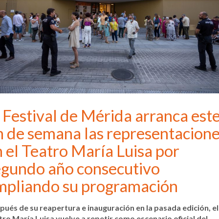
 Festival de Mérida arranca est
n de semana las representacion
 el Teatro María Luisa por
egundo año consecutivo
mpliando su programación
pués de su reapertura e inauguración en la pasada edición, el
tro María Luisa vuelve a repetir como escenario oficial del