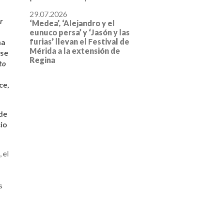
29.07.2026
r
‘Medea’, ‘Alejandro y el
eunuco persa’ y ‘Jasón y las
furias’ llevan el Festival de
na
Mérida a la extensión de
rse
Regina
to
ce,
de
cio
 el
s