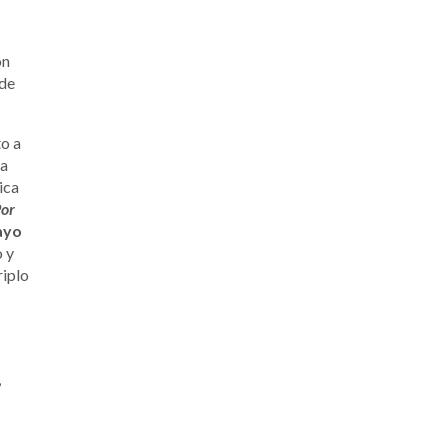
ón
 de
o a
la
ica
or
ayo
o y
riplo
,