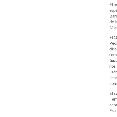
El 
esp
Barr
de l
Mér
El
1
Pedr
dire
roma
todo
nos 
lisé
llen
com
El
sá
Tem
acom
Fran