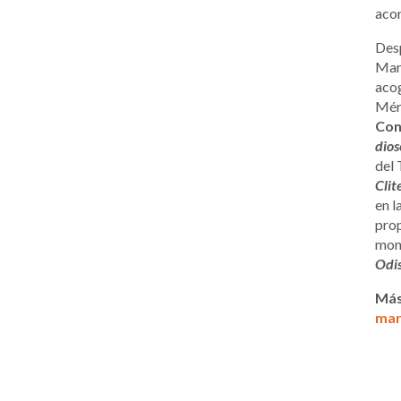
acon
Desp
Marí
acog
Mér
Con
dios
del 
Clit
en l
prop
monó
Odi
Más
mari