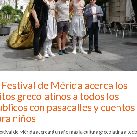
 Festival de Mérida acerca los
tos grecolatinos a todos los
blicos con pasacalles y cuentos
ara niños
estival de Mérida acercará un año más la cultura grecolatina a tod