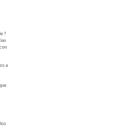
de ?
rias
 con
os a
 que
 los