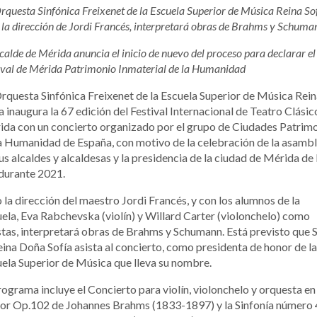
rquesta Sinfónica Freixenet de la Escuela Superior de Música Reina Sof
 la dirección de Jordi Francés, interpretará obras de Brahms y Schuma
lcalde de Mérida anuncia el inicio de nuevo del proceso para declarar el
ival de Mérida Patrimonio Inmaterial de la Humanidad
rquesta Sinfónica Freixenet de la Escuela Superior de Música Rei
a inaugura la 67 edición del Festival Internacional de Teatro Clásic
da con un concierto organizado por el grupo de Ciudades Patrim
a Humanidad de España, con motivo de la celebración de la asamb
us alcaldes y alcaldesas y la presidencia de la ciudad de Mérida de 
durante 2021.
 la dirección del maestro Jordi Francés, y con los alumnos de la
ela, Eva Rabchevska (violín) y Willard Carter (violonchelo) como
stas, interpretará obras de Brahms y Schumann. Está previsto que 
eina Doña Sofía asista al concierto, como presidenta de honor de la
ela Superior de Música que lleva su nombre.
rograma incluye el Concierto para violín, violonchelo y orquesta en 
or Op.102 de Johannes Brahms (1833-1897) y la Sinfonía número 