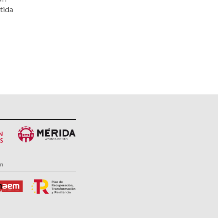
tida
ón