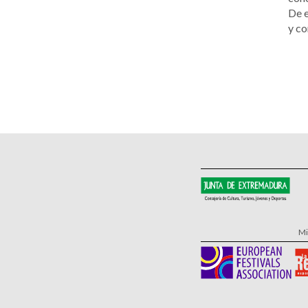
De e
y co
Mi