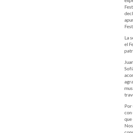
expe
Fest
decl
apun
Fest
La s
el F
patr
Juan
Sofí
acon
agra
musi
trav
Por 
con 
que 
Noso
conc