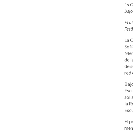
La O
bajo
El a
Fest
La O
Sofí
Méri
de l
de s
red 
Bajo
Escu
soli
la R
Escu
El p
men