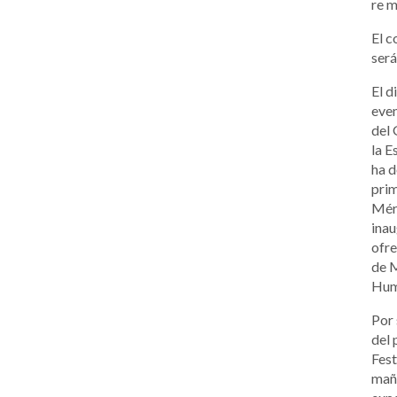
re 
El c
será
El d
even
del 
la E
ha d
prim
Méri
inau
ofre
de M
Huma
Por 
del 
Fest
maña