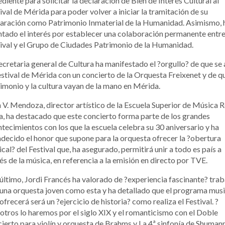
diente para solicitar la declaración de Bien de Interés Cultural al
ival de Mérida para poder volver a iniciar la tramitación de su
aración como Patrimonio Inmaterial de la Humanidad. Asimismo, 
tado el interés por establecer una colaboración permanente entre
ival y el Grupo de Ciudades Patrimonio de la Humanidad.
ecretaria general de Cultura ha manifestado el ?orgullo? de que se
estival de Mérida con un concierto de la Orquesta Freixenet y de qu
imonio y la cultura vayan de la mano en Mérida.
 V. Mendoza, director artístico de la Escuela Superior de Música R
a, ha destacado que este concierto forma parte de los grandes
tecimientos con los que la escuela celebra su 30 aniversario y ha
decido el honor que supone para la orquesta ofrecer la ?obertura
cal? del Festival que, ha asegurado, permitirá unir a todo es país a
és de la música, en referencia a la emisión en directo por TVE.
último, Jordi Francés ha valorado de ?experiencia fascinante? trab
una orquesta joven como esta y ha detallado que el programa musi
ofrecerá será un ?ejercicio de historia? como realiza el Festival. ?
tros lo haremos por el siglo XIX y el romanticismo con el Doble
ierto para violín y orquesta de Brahms y La 4ª sinfonía de Shumann