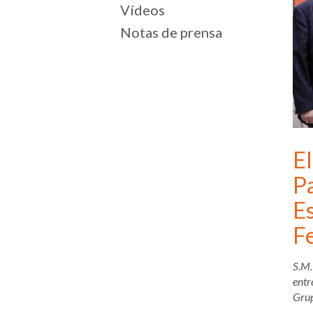
Vídeos
Notas de prensa
E
P
Es
F
S.M.
entr
Grup