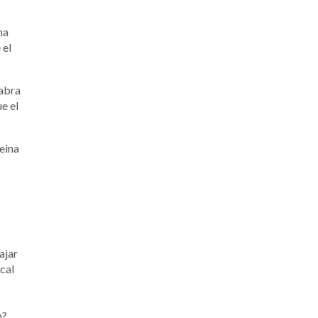
ha
 el
 abra
e el
eina
ajar
cal
?.