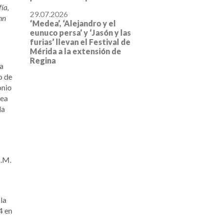
ía,
29.07.2026
nn
‘Medea’, ‘Alejandro y el
eunuco persa’ y ‘Jasón y las
furias’ llevan el Festival de
Mérida a la extensión de
Regina
na
o de
onio
lea
la
S.M.
la
4 en