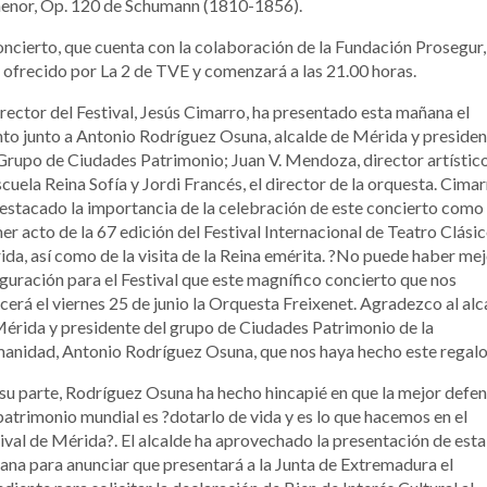
menor, Op. 120 de Schumann (1810-1856).
oncierto, que cuenta con la colaboración de la Fundación Prosegur,
 ofrecido por La 2 de TVE y comenzará a las 21.00 horas.
irector del Festival, Jesús Cimarro, ha presentado esta mañana el
to junto a Antonio Rodríguez Osuna, alcalde de Mérida y presiden
Grupo de Ciudades Patrimonio; Juan V. Mendoza, director artístic
scuela Reina Sofía y Jordi Francés, el director de la orquesta. Cima
estacado la importancia de la celebración de este concierto como
er acto de la 67 edición del Festival Internacional de Teatro Clási
da, así como de la visita de la Reina emérita. ?No puede haber me
guración para el Festival que este magnífico concierto que nos
cerá el viernes 25 de junio la Orquesta Freixenet. Agradezco al alc
érida y presidente del grupo de Ciudades Patrimonio de la
nidad, Antonio Rodríguez Osuna, que nos haya hecho este regalo
su parte, Rodríguez Osuna ha hecho hincapié en que la mejor defe
patrimonio mundial es ?dotarlo de vida y es lo que hacemos en el
ival de Mérida?. El alcalde ha aprovechado la presentación de esta
na para anunciar que presentará a la Junta de Extremadura el