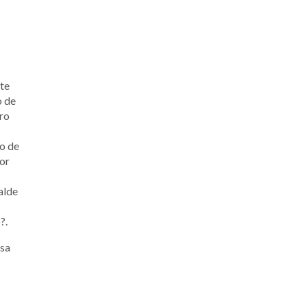
te
o de
rro
co de
jor
alde
?.
nsa