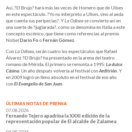
Así, ?El Brujo? hará más las veces de Homero que de Ulises
en este espectáculo. ?Yo no interpreto a Ulises, sino al aeda
que cuenta sus peripecias?. Y
La Odisea
se convierte así en
una suerte de ?juglarada?, como se denomina en Italia a este
concepto escénico, que tiene como referencias al premio
Nobel
Darío Fo
o
Fernán Gómez
.
Con
La Odisea
, serán cuatro los espectáculos que Rafael
Álvarez ?El Brujo? ha presentado en la arena del teatro
romano de Mérida. El primero se remonta a 1995:
La dulce
Cásina
. Un año después volvería al festival con
Anfitrión
. Y
en 2009 logró un lleno absoluto en el festival de ese año
con
El Evangelio de San Juan
.
ÚLTIMAS NOTAS DE PRENSA
07.08.2026
Fernando Tejero apadrina la XXXI edición de la
representación popular de El alcalde de Zalamea
04.08.2026