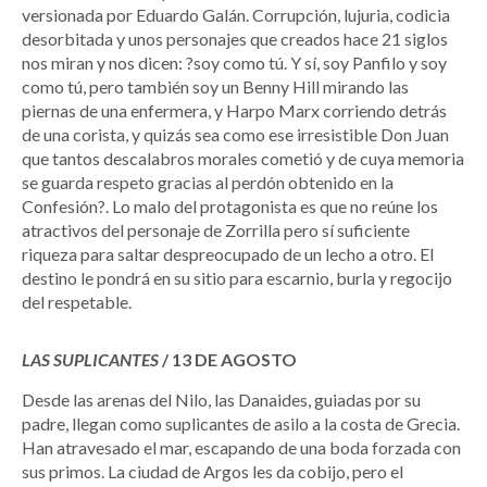
versionada por Eduardo Galán. Corrupción, lujuria, codicia
desorbitada y unos personajes que creados hace 21 siglos
nos miran y nos dicen: ?soy como tú. Y sí, soy Panfilo y soy
como tú, pero también soy un Benny Hill mirando las
piernas de una enfermera, y Harpo Marx corriendo detrás
de una corista, y quizás sea como ese irresistible Don Juan
que tantos descalabros morales cometió y de cuya memoria
se guarda respeto gracias al perdón obtenido en la
Confesión?. Lo malo del protagonista es que no reúne los
atractivos del personaje de Zorrilla pero sí suficiente
riqueza para saltar despreocupado de un lecho a otro. El
destino le pondrá en su sitio para escarnio, burla y regocijo
del respetable.
LAS SUPLICANTES
/ 13 DE AGOSTO
Desde las arenas del Nilo, las Danaides, guiadas por su
padre, llegan como suplicantes de asilo a la costa de Grecia.
Han atravesado el mar, escapando de una boda forzada con
sus primos. La ciudad de Argos les da cobijo, pero el