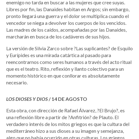
enemigo no tarda en buscar a las mujeres que cree suyas.
Libres por fin, las Danaides habitan en Argos; sin embargo,
pronto llegará una guerra y el dolor se multiplica cuando el
vencedor se niega a devolver los cuerpos de los vencidos.
Las madres de los caídos, acompañadas por las Danaides,
marcharán en busca de los cadáveres de sus hijos.
La versión de Silvia Zarco sobre ?Las suplicantes? de Esquilo
y Eurípides es una mirada catártica al pasado para
reencontrarnos como seres humanos a través del acto ritual
que es el teatro. Rito, reflexión y llanto colectivo para un
momento histórico en que conllorar es absolutamente
necesario.
LOS DIOSES Y DIOS
/ 14 DE AGOSTO
Esta obra, con dirección de Rafael Álvarez, ?El Brujo?, es
una reflexión libre a partir de ?Anfitrión? de Plauto. El
verdadero interés de los mitos griegos es que la cultura del
mediterráneo hizo a sus dioses a su imagen y semejanza,
algo que no había ocurrido en otras culturas. Los griegos