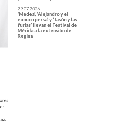
29.07.2026
‘Medea’, ‘Alejandro y el
eunuco persa’ y ‘Jasón y las
furias’ llevan el Festival de
Mérida a la extensión de
Regina
tores
dor
íaz
.