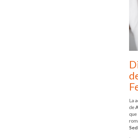
D
de
F
La a
de
A
que 
rom
Sed