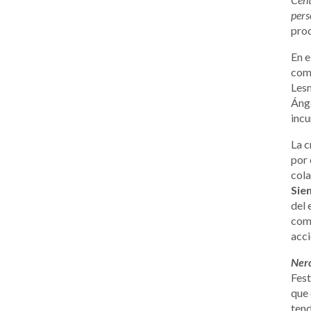
pers
prod
En 
co
Les
Áng
incu
La 
por 
col
Sie
del 
come
acci
Ner
Fest
que 
tend