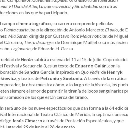
onal
,
El Don del Alba
,
La que se avecina
y
Sin identidad
son otras
ucciones en las que ha participado.
el campo
cinematográfico
, su carrera comprende películas
mo
Planta cuarta
, bajo la dirección de Antonio Mercero;
El palo
, de 
mes;
Mia Sarah
, dirigida por Gustavo Ron;
Malas noticias
, de Miguel
el Cárcamo;
Tierra de sangre
, de Dominique Maillet o su más recien
rsión,
Legionario
, de Eduardo H. Garza.
crueldad de
Nerón
subirá a escena del 11 al 15 de julio. Coproducid
el Festival y Secuencia 3, es un texto de
Eduardo Galán
, con la
aboración de
Sandra García
, inspirado en
Quo Vadis
, de
Henryk
nkiewicz
, y textos de
Petronio
y
Suetonio
. A través de la errática
emperador, la obra muestra cómo, a lo largo de la historia, los pue
ten siempre el error de permitir la tiranía de locos sanguinarios p
ón u omisión de los que están cerca del tirano.
ón
será uno de los nueve espectáculos que dan forma a la 64 edició
ival Internacional de Teatro Clásico de Mérida, la séptima consecu
dirige
Jesús Cimarro
a través de Pentación Espectáculos, y que
rá lugar del 29 de junio al 26 de agosto.