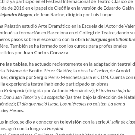
ctriz ya participó en el Festival Internacional de Teatro Clásico de
da de 2016 en el papel de Cleófila en la versión de Eduardo Galán
lejandro Magno
, de Jean Racine, dirigida por Luis Luque.
a Palazón estudió Arte Dramático en la Escuela del Actor de Vale
ntinuó su formación en Barcelona en el Collegi de Teatre, dando su
eros pasos sobre el escenario con la obra
El burgués gentilhombr
ère. También se ha formado con los cursos para profesionales
artidos por
Juan Carlos Corazza
.
re las tablas
, ha actuado recientemente en la adaptación teatral d
ela
Tristana
de Benito Pérez Galdós; la obra
La Cocina
, de Arnold
er, dirigida por Sergio Peris-Mencheta para el CDN. Cuenta con 
ia experiencia teatral habiendo participado en obras
mo
Krámpack
(dirigida por Antonio Hernández);
El invierno bajo la
a
,
Don Juan Tenorio
y
La sospecha
(las tres bajo la dirección de Natal
éndez);
El día que nació Isaac
,
Los miércoles no existen
,
La dama
nde
y
Héroes
.
us inicios, se dio a conocer en
televisión
con la serie
Al salir de cla
onsagró con la longeva
Hospital
ral
.
Compañeros
,
Gavilanes
,
Raphael: Una historia de superación