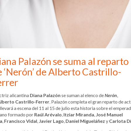
iana Palazón se suma al reparto
 ‘Nerón’ de Alberto Castrillo-
errer
ctriz alicantina
Diana Palazón
se suman al elenco de
Nerón
,
lberto Castrillo-Ferrer
. Palazón completa el gran reparto de ac
llevará a escena del 11 al 15 de julio esta historia sobre el empera
ano formado por
Raúl Arévalo
,
Itziar Miranda
,
José Manuel
a
,
Francisco Vidal
,
Javier Lago
,
Daniel Migueláñez
y
Carlota D