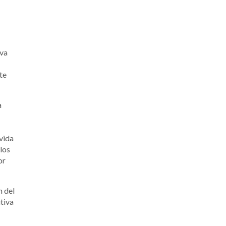
Eva
te
a
 vida
blos
or
n del
tiva