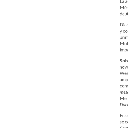
La a
Méri
de
A
Dian
y co
prim
Moli
imp
Sob
nov
Wesk
ampl
co
mes
Men
Due
En s
se c
Cent