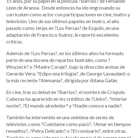
15 años, por su papel en la película ?Barrios? de Fernando
León de Aranoa. Desde entonces ha ido engrosando su
curriculum como actor con participaciones en cine, teatro y
televisión. Uno de sus últimos papeles en teatro, el año
pasado como Jerjes en ?Los Persas? de Esquilo, en una
adaptación de Francisco Suárez, le reportó excelentes
críticas.
Además de ?Los Persas?, en los últimos años ha formado
parte de una docena de repartos teatrales, como ?
Woyzeck? o ?Madre Coraje?, bajo la dirección ambas de
Gerardo Vera; ?Edipo una trilogía?, de George Lavaudant; o
la más reciente ?Alemania?, dirigida por Aitana Galán.
En cine, tras su debut en ?Barrios?, el nombre de Críspulo
Cabezas ha aparecido en los créditos de ?Linko?, ?Interior
noche?, ?El mundo alrededor? y ?Nadie conoce a nadie?.
También ha intervenido en una veintena de series de
televisión, como ?Cuéntame cómo pasó?, ?Amar en tiempos
revueltos?, ?Petra Delicado? o ?El comisario?, entre otras.
También es conocido por su faceta musical de rapero con el