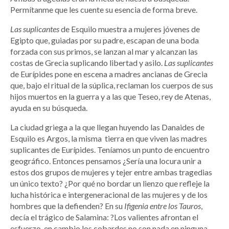
Permítanme que les cuente su esencia de forma breve.
Las suplicantes
de Esquilo muestra a mujeres jóvenes de
Egipto que, guiadas por su padre, escapan de una boda
forzada con sus primos, se lanzan al mar y alcanzan las
costas de Grecia suplicando libertad y asilo.
Las suplicantes
de Eurípides pone en escena a madres ancianas de Grecia
que, bajo el ritual de la súplica, reclaman los cuerpos de sus
hijos muertos en la guerra y a las que Teseo, rey de Atenas,
ayuda en su búsqueda.
La ciudad griega a la que llegan huyendo las Danaides de
Esquilo es Argos, la misma tierra en que viven las madres
suplicantes de Eurípides. Teníamos un punto de encuentro
geográfico. Entonces pensamos ¿Sería una locura unir a
estos dos grupos de mujeres y tejer entre ambas tragedias
un único texto? ¿Por qué no bordar un lienzo que refleje la
lucha histórica e intergeneracional de las mujeres y de los
hombres que la defienden? En su
Ifigenia entre los Tauros
,
decía el trágico de Salamina: ?Los valientes afrontan el
esfuerzo, en cambio los cobardes no son nada en ninguna