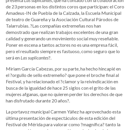
presenta
Las suplicantes
, que ha contado con la colaboración
de 23 personas en los distintos coros que participan: el Coro
Amadeus-IN de Puebla de la Calzada, la Escuela Municipal
de teatro de Guareña y la Asociación Cultural Párodos de
Talarrubias. ?Las compañías extremeñas nos han
demostrado que realizan trabajos excelentes de una gran
calidad y generando un movimiento social muy reseñable.
Poner en escena a tantos actores no es una empresa fácil,
pero el resultado siempre es fastuoso, como seguro que lo
será en
Las suplicantes
?.
Miriam García Cabezas, por su parte, ha hecho hincapié en
el ?orgullo de sello extremeño? que pone el broche final al
Festival, y ha relacionado el ?clamor y la reivindicación en
busca de la igualdad de hace 25 siglos con el grito de las
mujeres afganas, que no quieren perder los derechos de que
han disfrutado durante 20 años?.
La portavoz municipal Carmen Yáñez ha aprovechado esta
última presentación de espectáculos de esta edición del
Festival de Mérida para valorar como ?magnífica? tanto la