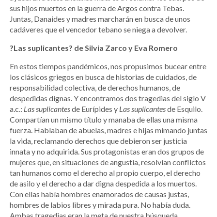
sus hijos muertos en la guerra de Argos contra Tebas.
Juntas, Danaides y madres marcharán en busca de unos
cadáveres que el vencedor tebano se niega a devolver.
?Las suplicantes? de Silvia Zarco y Eva Romero
En estos tiempos pandémicos, nos propusimos bucear entre
los clásicos griegos en busca de historias de cuidados, de
responsabilidad colectiva, de derechos humanos, de
despedidas dignas. Y encontramos dos tragedias del siglo V
a.c.:
Las suplicantes
de Eurípides y
Las suplicantes
de Esquilo.
Compartían un mismo título y manaba de ellas una misma
fuerza. Hablaban de abuelas, madres e hijas mimando juntas
la vida, reclamando derechos que debieron ser justicia
innata y no adquirida. Sus protagonistas eran dos grupos de
mujeres que, en situaciones de angustia, resolvían conflictos
tan humanos como el derecho al propio cuerpo, el derecho
de asilo y el derecho a dar digna despedida a los muertos.
Con ellas había hombres enamorados de causas justas,
hombres de labios libres y mirada pura. No había duda.
Ambas tragedias eran la meta de nuestra búsqueda.