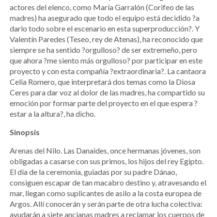
actores del elenco, como María Garralón (Corifeo de las
madres) ha asegurado que todo el equipo está decidido ?a
darlo todo sobre el escenario en esta superproducción?. Y
Valentín Paredes (Teseo, rey de Atenas), ha reconocido que
siempre se ha sentido ?orgulloso? de ser extremeño, pero
que ahora ?me siento más orgulloso? por participar en este
proyecto y con esta compañía ?extraordinaria?. La cantaora
Celia Romero, que interpretará dos temas como la Diosa
Ceres para dar voz al dolor de las madres, ha compartido su
emoción por formar parte del proyecto en el que espera ?
estar a la altura?, ha dicho.
Sinopsis
Arenas del Nilo. Las Danaides, once hermanas jóvenes, son
obligadas a casarse con sus primos, los hijos del rey Egipto.
El día de la ceremonia, guiadas por su padre Dánao,
consiguen escapar de tan macabro destino y, atravesando el
mar, llegan como suplicantes de asilo a la costa europea de
Argos. Allí conocerán y serán parte de otra lucha colectiva:
ayudarán a siete ancianas madres a reclamar los cuerpos de