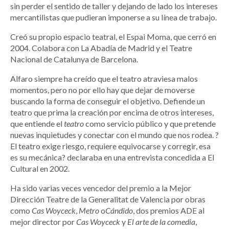
sin perder el sentido de taller y dejando de lado los intereses
mercantilistas que pudieran imponerse a su línea de trabajo.
Creó su propio espacio teatral, el Espai Moma, que cerró en
2004. Colabora con La Abadía de Madrid y el Teatre
Nacional de Catalunya de Barcelona.
Alfaro siempre ha creído que el teatro atraviesa malos
momentos, pero no por ello hay que dejar de moverse
buscando la forma de conseguir el objetivo. Defiende un
teatro que prima la creación por encima de otros intereses,
que entiende el
teatro
como servicio público y que pretende
nuevas inquietudes y conectar con el mundo que nos rodea. ?
El teatro exige riesgo, requiere equivocarse y corregir, esa
es su mecánica? declaraba en una entrevista concedida a El
Cultural en 2002.
Ha sido varias veces vencedor del premio a la Mejor
Dirección Teatre de la Generalitat de Valencia por obras
como
Cas Woyceck
,
Metro
o
Cándido
, dos premios ADE al
mejor director por
Cas Woyceck
y
El arte de la comedia
,