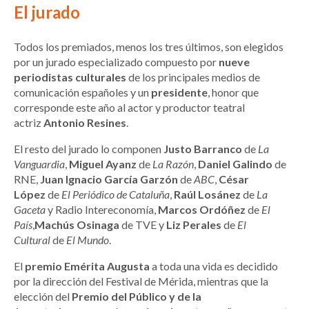
El jurado
Todos los premiados, menos los tres últimos, son elegidos
por un jurado especializado compuesto por
nueve
periodistas culturales
de los principales medios de
comunicación españoles y un
presidente
, honor que
corresponde este año al actor y productor teatral
actriz
Antonio Resines
.
El resto del jurado lo componen
Justo Barranco
de
La
Vanguardia
,
Miguel Ayanz
de
La Razón
,
Daniel Galindo
de
RNE,
Juan Ignacio García Garzón
de
ABC
,
César
López
de
El Periódico de Cataluña
,
Raúl Losánez
de
La
Gaceta
y Radio Intereconomía,
Marcos Ordóñez
de
El
País
,
Machús Osinaga
de TVE y
Liz Perales
de
El
Cultural
de
El Mundo
.
El
premio Emérita Augusta
a toda una vida es decidido
por la dirección del Festival de Mérida, mientras que la
elección del
Premio del Público y de la