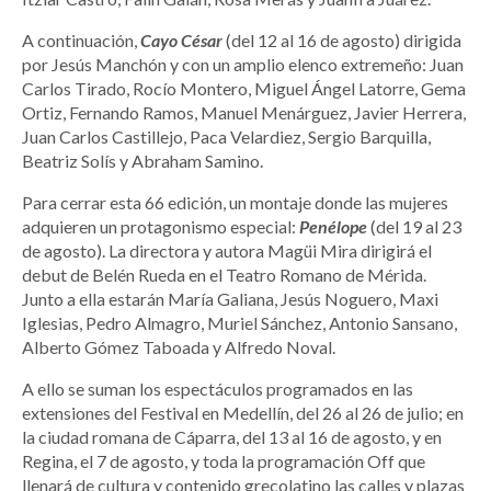
A continuación,
Cayo César
(del 12 al 16 de agosto) dirigida
por Jesús Manchón y con un amplio elenco extremeño: Juan
Carlos Tirado, Rocío Montero, Miguel Ángel Latorre, Gema
Ortiz, Fernando Ramos, Manuel Menárguez, Javier Herrera,
Juan Carlos Castillejo, Paca Velardiez, Sergio Barquilla,
Beatriz Solís y Abraham Samino.
Para cerrar esta 66 edición, un montaje donde las mujeres
adquieren un protagonismo especial:
Penélope
(del 19 al 23
de agosto). La directora y autora Magüi Mira dirigirá el
debut de Belén Rueda en el Teatro Romano de Mérida.
Junto a ella estarán María Galiana, Jesús Noguero, Maxi
Iglesias, Pedro Almagro, Muriel Sánchez, Antonio Sansano,
Alberto Gómez Taboada y Alfredo Noval.
A ello se suman los espectáculos programados en las
extensiones del Festival en Medellín, del 26 al 26 de julio; en
la ciudad romana de Cáparra, del 13 al 16 de agosto, y en
Regina, el 7 de agosto, y toda la programación Off que
llenará de cultura y contenido grecolatino las calles y plazas