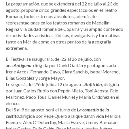
La programación, que se extenderá del 22 de julio al 23 de
agosto, propone cinco grandes espectáculos en el Teatro
Romano, todos estrenos absolutos, además de
representaciones en los teatros romanos de Medellín,
Regina y la ciudad romana de Cáparra y un amplio contenido
de actividades artísticas, lúdicas, divulgativas y formativas
tanto en Mérida como en otros puntos de la geografía
extremeña.
El Festival se inaugurará, del 22 al 26 de julio, con
una
Antígona
, dirigida por David Gaitán y protagonizada
Irene Arcos, Fernando Cayo, Clara Sanchis, Isabel Moreno,
Elías González y Jorge Mayor.
Le seguirá, del 29 de julio al 2 de agosto,
Anfitrión
, dirigida
por Juan Carlos Rubio con Pepón Nieto, Toni Acosta, Fele
Martínez, Paco Tous, Daniel Muriel y María Ordoñez en el
elenco.
Del 5 al 9 de agosto, será el turno de
La comedia de la
cestita
,dirigida por Pepe Quero a la que darán vida Mariola
Fuentes, Alex O’Doherthy, María Esteve, Jimmy Barnatán,
Itziar Castro, Falín Galán, Rosa Merás y Juanfra Juárez.