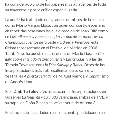
ha considerado uno de los papeles más atrayentes de toda
su trayectoria por la crítica especializada.
La actriz ha trabajado con grandes nombres de la escena
como Mario Vargas Llosa, con quien compartió escenario
en repetidas ocasiones bajo la dirección de Joan Ollé como
en
Las mil noches y una noche
,
La verdad de las mentiras
,
La
Chunga
,
Los cuentos de la peste
y
Odiseo y Penélope
, ésta
última representada en el Festival de Mérida en 2006.
También se ha puesto a las órdenes de Mario Gas, con
La
gata sobre el tejado de zinc caliente
y
Las criadas
; y a las de
Tamzin Townsen, con
Un Dios Salvaje
y
Babel
. Otras de las
interpretaciones más sobresalientes de su
carrera
teatral
es
A puerta cerrada
, de Miguel Narros, y
Capitalismo
,
de Andrés Lima.
En el
ámbito televisivo
, destacan sus interpretaciones en
las series
La Regenta
y
La viuda
valenciana, ambas de TVE, y
su papel de Doña Blanca en
Velvet
, serie de Antena 3.
En
cine
, inició su andadura en los ochenta participando en