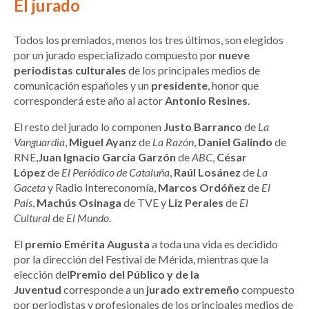
El jurado
Todos los premiados, menos los tres últimos, son elegidos
por un jurado especializado compuesto por
nueve
periodistas culturales
de los principales medios de
comunicación españoles y un
presidente
, honor que
corresponderá este año al actor
Antonio Resines
.
El resto del jurado lo componen
Justo Barranco
de
La
Vanguardia
,
Miguel Ayanz
de
La Razón
,
Daniel Galindo
de
RNE,
Juan Ignacio García Garzón
de
ABC
,
César
López
de
El Periódico de Cataluña
,
Raúl Losánez
de
La
Gaceta
y Radio Intereconomía,
Marcos Ordóñez
de
El
País
,
Machús Osinaga
de TVE y
Liz Perales
de
El
Cultural
de
El Mundo
.
El
premio Emérita Augusta
a toda una vida es decidido
por la dirección del Festival de Mérida, mientras que la
elección del
Premio del Público y de la
Juventud
corresponde a un
jurado extremeño
compuesto
por periodistas y profesionales de los principales medios de