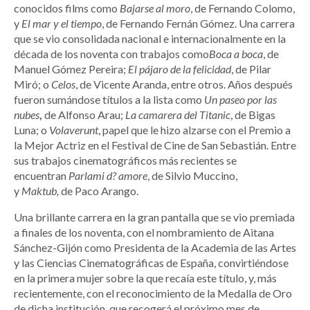
conocidos films como
Bajarse al moro
, de Fernando Colomo,
y
El mar y el tiempo
, de Fernando Fernán Gómez. Una carrera
que se vio consolidada nacional e internacionalmente en la
década de los noventa con trabajos como
Boca a boca
, de
Manuel Gómez Pereira;
El pájaro de la felicidad
, de Pilar
Miró; o
Celos
, de Vicente Aranda, entre otros. Años después
fueron sumándose títulos a la lista como
Un paseo por las
nubes
,
de Alfonso Arau;
La camarera del Titanic
, de Bigas
Luna; o
Volaverunt
, papel que le hizo alzarse con el Premio a
la Mejor Actriz en el Festival de Cine de San Sebastián. Entre
sus trabajos cinematográficos más recientes se
encuentran
Parlami d? amore
, de Silvio Muccino,
y
Maktub,
de Paco Arango.
Una brillante carrera en la gran pantalla que se vio premiada
a finales de los noventa, con el nombramiento de Aitana
Sánchez-Gijón como Presidenta de la Academia de las Artes
y las Ciencias Cinematográficas de España, convirtiéndose
en la primera mujer sobre la que recaía este título, y, más
recientemente, con el reconocimiento de la Medalla de Oro
de dicha institución, que recogerá el próximo mes de