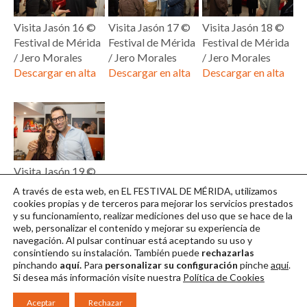
Visita Jasón 16 ©
Visita Jasón 17 ©
Visita Jasón 18 ©
Festival de Mérida
Festival de Mérida
Festival de Mérida
/ Jero Morales
/ Jero Morales
/ Jero Morales
Descargar en alta
Descargar en alta
Descargar en alta
Visita Jasón 19 ©
Festival de Mérida
A través de esta web, en EL FESTIVAL DE MÉRIDA, utilizamos
/ Jero Morales
cookies propias y de terceros para mejorar los servicios prestados
y su funcionamiento, realizar mediciones del uso que se hace de la
Descargar en alta
web, personalizar el contenido y mejorar su experiencia de
navegación. Al pulsar continuar
está aceptando su uso y
consintiendo su instalación. También puede
rechazarlas
pinchando
aquí.
Para
personalizar su configuración
pinche
aquí
.
Si desea más información visite nuestra
Política de Cookies
Aceptar
Rechazar