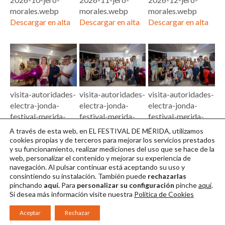
morales.webp
morales.webp
morales.webp
Descargar en alta
Descargar en alta
Descargar en alta
visita-autoridades-
visita-autoridades-
visita-autoridades-
electra-jonda-
electra-jonda-
electra-jonda-
festival-merida-
festival-merida-
festival-merida-
2026-13-jero-
2026-14-jero-
2026-15-jero-
A través de esta web, en EL FESTIVAL DE MÉRIDA, utilizamos
morales.webp
morales.webp
morales.webp
cookies propias y de terceros para mejorar los servicios prestados
y su funcionamiento, realizar mediciones del uso que se hace de la
Descargar en alta
Descargar en alta
Descargar en alta
web, personalizar el contenido y mejorar su experiencia de
navegación. Al pulsar continuar
está aceptando su uso y
consintiendo su instalación. También puede
rechazarlas
pinchando
aquí.
Para
personalizar su configuración
pinche
aquí
.
Si desea más información visite nuestra
Política de Cookies
Aceptar
Rechazar