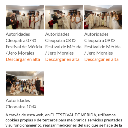
Autoridades
Autoridades
Autoridades
Cleopatra 07 ©
Cleopatra 08 ©
Cleopatra 09 ©
Festival de Mérida
Festival de Mérida
Festival de Mérida
/ Jero Morales
/ Jero Morales
/ Jero Morales
Descargar en alta
Descargar en alta
Descargar en alta
Autoridades
Cleopatra 10 ©
Festival de Mérida
A través de esta web, en EL FESTIVAL DE MÉRIDA, utilizamos
/ Jero Morales
cookies propias y de terceros para mejorar los servicios prestados
y su funcionamiento, realizar mediciones del uso que se hace de la
Descargar en alta