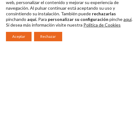
web, personalizar el contenido y mejorar su experiencia de
navegación. Al pulsar continuar
está aceptando su uso y
consintiendo su instalación. También puede
rechazarlas
pinchando
aquí.
Para
personalizar su configuración
pinche
aquí
.
Si desea más información visite nuestra
Política de Cookies
Aceptar
Rechazar
Consorcio Patronato del Festival Internacional de Teatro Clásico de
Mérida 2026
Miembro de