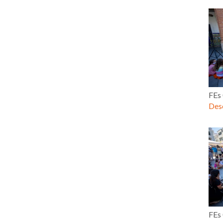
FEs
Desc
FEs