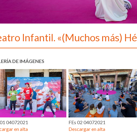
eatro Infantil. «(Muchos más) H
ERÍA DE IMÁGENES
 01 04072021
FEs 02 04072021
argar en alta
Descargar en alta