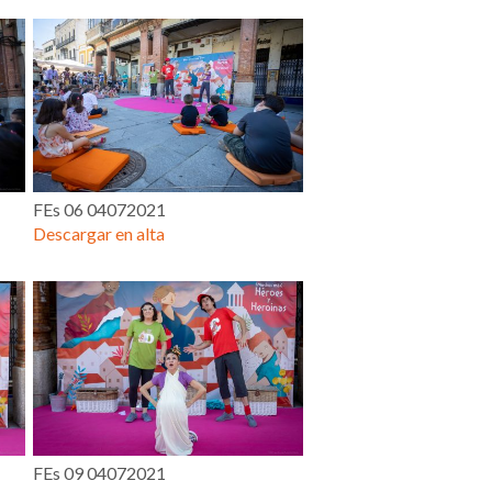
FEs 06 04072021
Descargar en alta
FEs 09 04072021