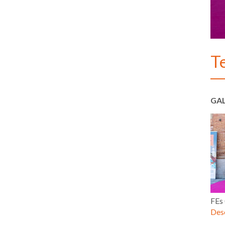
T
GAL
FEs
Desc