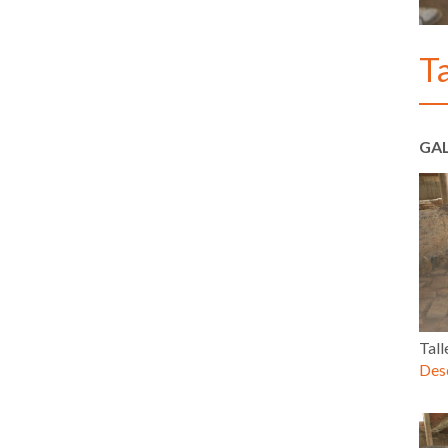
Ta
GAL
Tall
Desc