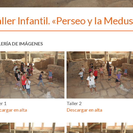
ller Infantil. «Perseo y la Medu
ERÍA DE IMÁGENES
er 1
Taller 2
argar en alta
Descargar en alta