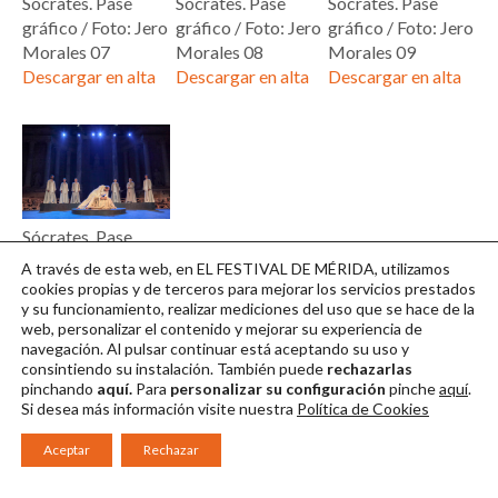
Sócrates. Pase
Sócrates. Pase
Sócrates. Pase
gráfico / Foto: Jero
gráfico / Foto: Jero
gráfico / Foto: Jero
Morales 07
Morales 08
Morales 09
Descargar en alta
Descargar en alta
Descargar en alta
Sócrates. Pase
gráfico / Foto: Jero
A través de esta web, en EL FESTIVAL DE MÉRIDA, utilizamos
Morales 10
cookies propias y de terceros para mejorar los servicios prestados
y su funcionamiento, realizar mediciones del uso que se hace de la
Descargar en alta
web, personalizar el contenido y mejorar su experiencia de
navegación. Al pulsar continuar
está aceptando su uso y
consintiendo su instalación. También puede
rechazarlas
pinchando
aquí.
Para
personalizar su configuración
pinche
aquí
.
Si desea más información visite nuestra
Política de Cookies
Aceptar
Rechazar