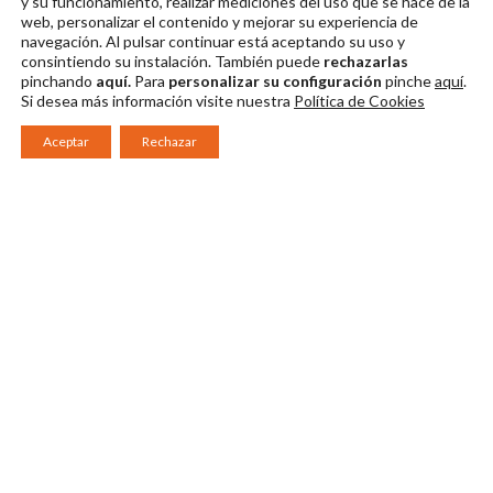
y su funcionamiento, realizar mediciones del uso que se hace de la
Descargar en alta
Descargar en alta
Descargar en alta
web, personalizar el contenido y mejorar su experiencia de
navegación. Al pulsar continuar
está aceptando su uso y
consintiendo su instalación. También puede
rechazarlas
pinchando
aquí.
Para
personalizar su configuración
pinche
aquí
.
Si desea más información visite nuestra
Política de Cookies
Aceptar
Rechazar
Consorcio Patronato del Festival Internacional de Teatro Clásico de
Mérida 2026
Miembro de