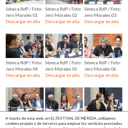
Séneca RdP / Foto:
Séneca RdP / Foto:
Séneca RdP / Foto:
Jero Morales 01
Jero Morales 02
Jero Morales 03
Descargar en alta
Descargar en alta
Descargar en alta
Séneca RdP / Foto:
Séneca RdP / Foto:
Séneca RdP / Foto:
Jero Morales 04
Jero Morales 05
Jero Morales 06
Descargar en alta
Descargar en alta
Descargar en alta
Séneca RdP / Foto:
Séneca RdP / Foto:
Séneca RdP / Foto:
A través de esta web, en EL FESTIVAL DE MÉRIDA, utilizamos
Jero Morales 07
Jero Morales 08
Jero Morales 09
cookies propias y de terceros para mejorar los servicios prestados