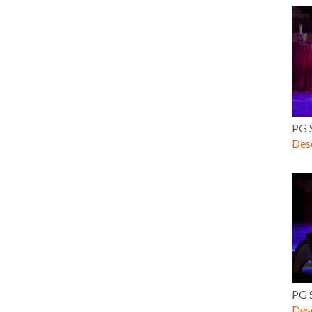
PG 
Desc
PG 
Desc