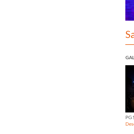
S
GAL
PG 
Desc