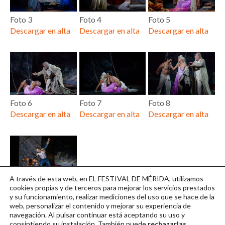
Foto 3
Foto 4
Foto 5
Descargar en alta
Descargar en alta
Descargar en alta
Foto 6
Foto 7
Foto 8
Descargar en alta
Descargar en alta
Descargar en alta
A través de esta web, en EL FESTIVAL DE MÉRIDA, utilizamos
foto 9
cookies propias y de terceros para mejorar los servicios prestados
y su funcionamiento, realizar mediciones del uso que se hace de la
Descargar en alta
web, personalizar el contenido y mejorar su experiencia de
navegación. Al pulsar continuar
está aceptando su uso y
consintiendo su instalación. También puede
rechazarlas