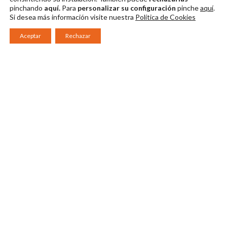
pinchando
aquí.
Para
personalizar su configuración
pinche
aquí
.
Si desea más información visite nuestra
Política de Cookies
Aceptar
Rechazar
Consorcio Patronato del Festival Internacional de Teatro Clásico de
Mérida 2026
Miembro de