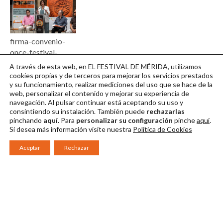
firma-convenio-
once-festival-
merida-2026-07-
A través de esta web, en EL FESTIVAL DE MÉRIDA, utilizamos
jero-morales.webp
cookies propias y de terceros para mejorar los servicios prestados
y su funcionamiento, realizar mediciones del uso que se hace de la
Descargar en alta
web, personalizar el contenido y mejorar su experiencia de
navegación. Al pulsar continuar
está aceptando su uso y
consintiendo su instalación. También puede
rechazarlas
pinchando
aquí.
Para
personalizar su configuración
pinche
aquí
.
Si desea más información visite nuestra
Política de Cookies
Aceptar
Rechazar
Consorcio Patronato del Festival Internacional de Teatro Clásico de
Mérida 2026