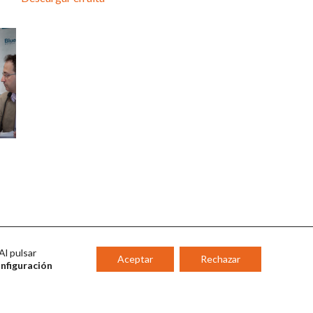
Al pulsar
Aceptar
Rechazar
onfiguración