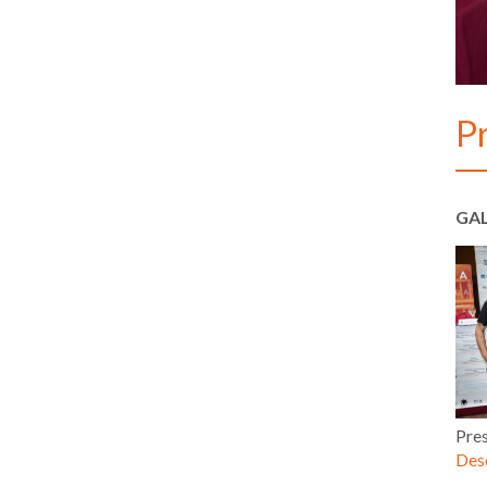
P
GAL
Pre
Desc