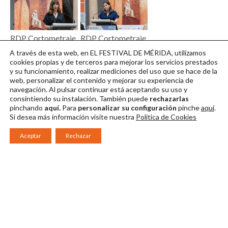
RDP Cortometraje
RDP Cortometraje
MEDEA 07 / ©
MEDEA 08 / ©
A través de esta web, en EL FESTIVAL DE MÉRIDA, utilizamos
JERO MORALES
JERO MORALES
cookies propias y de terceros para mejorar los servicios prestados
y su funcionamiento, realizar mediciones del uso que se hace de la
Descargar en alta
Descargar en alta
web, personalizar el contenido y mejorar su experiencia de
navegación. Al pulsar continuar
está aceptando su uso y
consintiendo su instalación. También puede
rechazarlas
pinchando
aquí.
Para
personalizar su configuración
pinche
aquí
.
Si desea más información visite nuestra
Política de Cookies
Aceptar
Rechazar
Consorcio Patronato del Festival Internacional de Teatro Clásico de
Mérida 2026