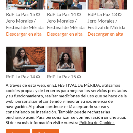
RdP La Paz 15 ©
RdP La Paz 14 ©
RdP La Paz 13 ©
Jero Morales /
Jero Morales /
Jero Morales /
Festival de Mérida
Festival de Mérida
Festival de Mérida
Descargar en alta
Descargar en alta
Descargar en alta
RdP La Paz 14 ©
RdP La Paz 15 ©
Jero Morales /
Jero Morales /
A través de esta web, en EL FESTIVAL DE MÉRIDA, utilizamos
Festival de Mérida
Festival de Mérida
cookies propias y de terceros para mejorar los servicios prestados
y su funcionamiento, realizar mediciones del uso que se hace de la
Descargar en alta
Descargar en alta
web, personalizar el contenido y mejorar su experiencia de
navegación. Al pulsar continuar
está aceptando su uso y
consintiendo su instalación. También puede
rechazarlas
pinchando
aquí.
Para
personalizar su configuración
pinche
aquí
.
Si desea más información visite nuestra
Política de Cookies