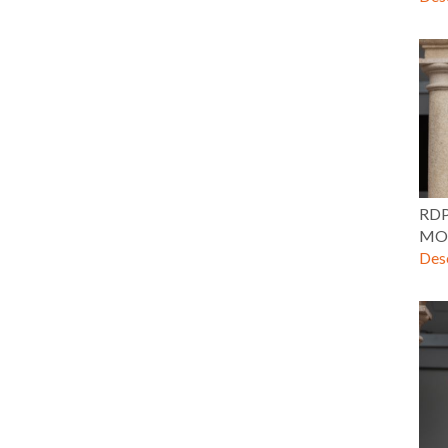
RDP
MOR
Desc