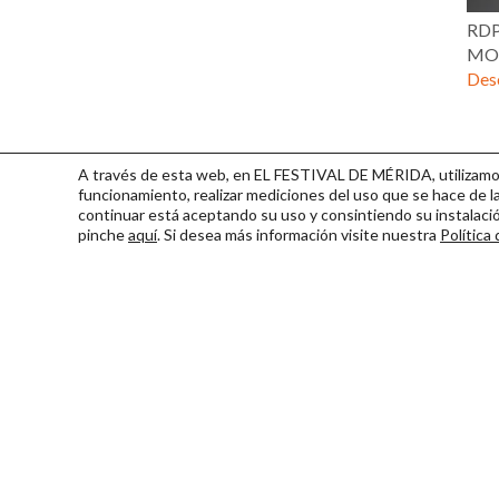
RDP
MOR
Desc
A través de esta web, en EL FESTIVAL DE MÉRIDA, utilizamos 
funcionamiento, realizar mediciones del uso que se hace de la
continuar
está aceptando su uso y consintiendo su instalac
pinche
aquí
. Si desea más información visite nuestra
Política
Consorcio Patronato del Fest
Miembro de