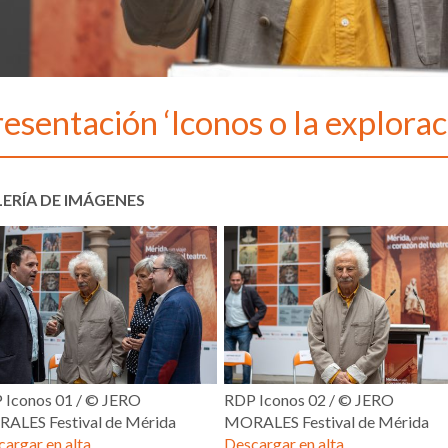
esentación ‘Iconos o la explorac
ERÍA DE IMÁGENES
 Iconos 01 / © JERO
RDP Iconos 02 / © JERO
ALES Festival de Mérida
MORALES Festival de Mérida
argar en alta
Descargar en alta