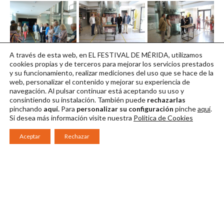
Expo Mérida
Expo Mérida (26)
Expo Mérida (20)
A través de esta web, en EL FESTIVAL DE MÉRIDA, utilizamos
Museo Oiasso
Descargar en alta
Descargar en alta
cookies propias y de terceros para mejorar los servicios prestados
y su funcionamiento, realizar mediciones del uso que se hace de la
Descargar en alta
web, personalizar el contenido y mejorar su experiencia de
navegación. Al pulsar continuar
está aceptando su uso y
consintiendo su instalación. También puede
rechazarlas
pinchando
aquí.
Para
personalizar su configuración
pinche
aquí
.
Si desea más información visite nuestra
Política de Cookies
Aceptar
Rechazar
Consorcio Patronato del Festival Internacional de Teatro Clásico de
Mérida 2026