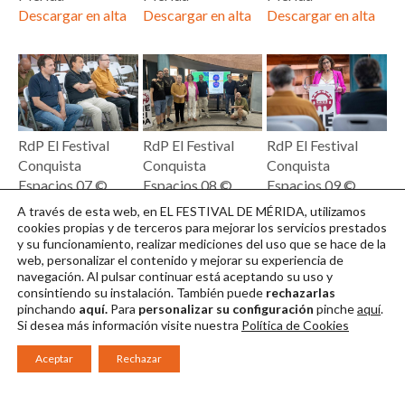
Descargar en alta
Descargar en alta
Descargar en alta
RdP El Festival
RdP El Festival
RdP El Festival
Conquista
Conquista
Conquista
Espacios 07 ©
Espacios 08 ©
Espacios 09 ©
Ayuntamiento de
Ayuntamiento de
Ayuntamiento de
A través de esta web, en EL FESTIVAL DE MÉRIDA, utilizamos
Mérida
Mérida
Mérida
cookies propias y de terceros para mejorar los servicios prestados
y su funcionamiento, realizar mediciones del uso que se hace de la
Descargar en alta
Descargar en alta
Descargar en alta
web, personalizar el contenido y mejorar su experiencia de
navegación. Al pulsar continuar
está aceptando su uso y
consintiendo su instalación. También puede
rechazarlas
pinchando
aquí.
Para
personalizar su configuración
pinche
aquí
.
Si desea más información visite nuestra
Política de Cookies
Aceptar
Rechazar