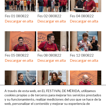
Fes 01 080822
Fes 02 080822
Fes 04 080822
Descargar en alta
Descargar en alta
Descargar en alta
Fes 05 080822
Fes 08 080822
Fes 12 080822
Descargar en alta
Descargar en alta
Descargar en alta
A través de esta web, en EL FESTIVAL DE MÉRIDA, utilizamos
Fes 14 080822
Fes 15 080822
Fes 16 080822
cookies propias y de terceros para mejorar los servicios prestados
y su funcionamiento, realizar mediciones del uso que se hace de la
Descargar en alta
Descargar en alta
Descargar en alta
web, personalizar el contenido y mejorar su experiencia de