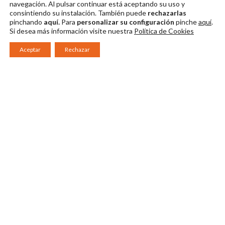
navegación. Al pulsar continuar
está aceptando su uso y
consintiendo su instalación. También puede
rechazarlas
pinchando
aquí.
Para
personalizar su configuración
pinche
aquí
.
Si desea más información visite nuestra
Política de Cookies
Aceptar
Rechazar
Consorcio Patronato del Festival Internacional de Teatro Clásico de
Mérida 2026
Miembro de