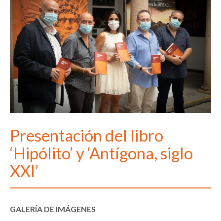
Presentación del libro
‘Hipólito’ y ‘Antígona, siglo
XXI’
GALERÍA DE IMÁGENES