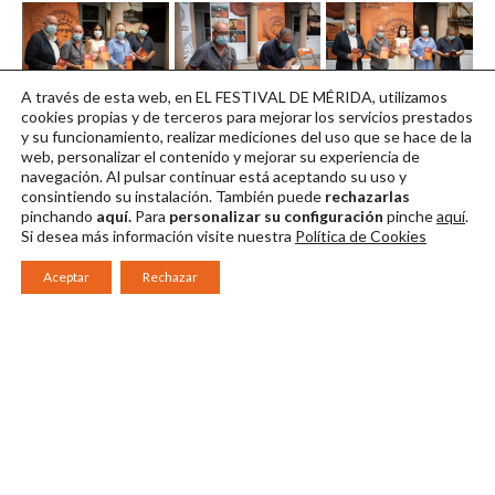
A través de esta web, en EL FESTIVAL DE MÉRIDA, utilizamos
libro1
libro2
libro3
cookies propias y de terceros para mejorar los servicios prestados
y su funcionamiento, realizar mediciones del uso que se hace de la
Descargar en alta
Descargar en alta
Descargar en alta
web, personalizar el contenido y mejorar su experiencia de
navegación. Al pulsar continuar
está aceptando su uso y
consintiendo su instalación. También puede
rechazarlas
pinchando
aquí.
Para
personalizar su configuración
pinche
aquí
.
Si desea más información visite nuestra
Política de Cookies
Aceptar
Rechazar
Consorcio Patronato del Festival Internacional de Teatro Clásico de
Mérida 2026