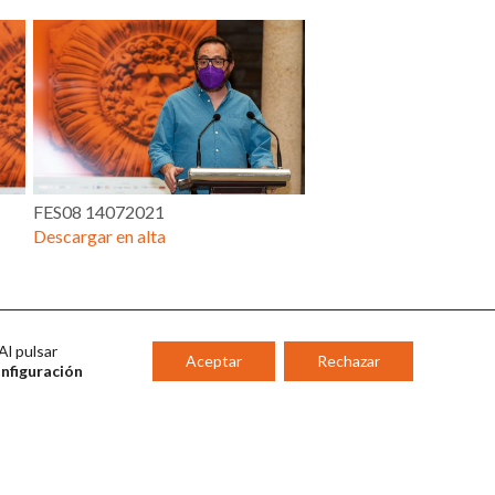
FES08 14072021
Descargar en alta
Al pulsar
Aceptar
Rechazar
onfiguración