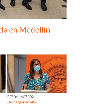
ida en Medellín
FES04 14072021
Descargar en alta