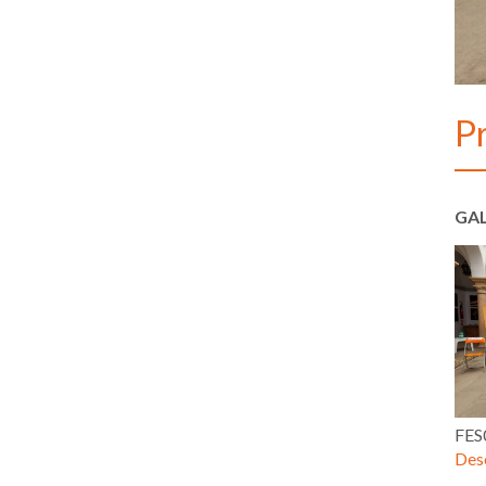
P
GAL
FES
Desc