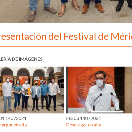
resentación del Festival de Mér
ERÍA DE IMÁGENES
01 14072021
FES03 14072021
argar en alta
Descargar en alta