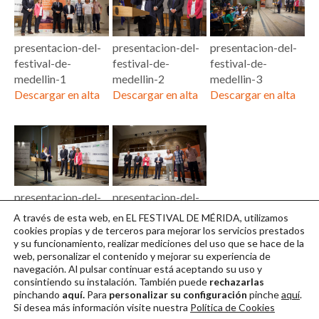
presentacion-del-
presentacion-del-
presentacion-del-
festival-de-
festival-de-
festival-de-
medellin-1
medellin-2
medellin-3
Descargar en alta
Descargar en alta
Descargar en alta
presentacion-del-
presentacion-del-
festival-de-
festival-de-
A través de esta web, en EL FESTIVAL DE MÉRIDA, utilizamos
medellin-4
medellin-5
cookies propias y de terceros para mejorar los servicios prestados
y su funcionamiento, realizar mediciones del uso que se hace de la
Descargar en alta
Descargar en alta
web, personalizar el contenido y mejorar su experiencia de
navegación. Al pulsar continuar
está aceptando su uso y
consintiendo su instalación. También puede
rechazarlas
pinchando
aquí.
Para
personalizar su configuración
pinche
aquí
.
Si desea más información visite nuestra
Política de Cookies