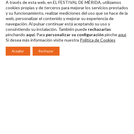
A través de esta web, en EL FESTIVAL DE MÉRIDA, utilizamos
FES 01 23062021
cookies propias y de terceros para mejorar los servicios prestados
y su funcionamiento, realizar mediciones del uso que se hace de la
Descargar en alta
web, personalizar el contenido y mejorar su experiencia de
navegación. Al pulsar continuar
está aceptando su uso y
consintiendo su instalación. También puede
rechazarlas
pinchando
aquí.
Para
personalizar su configuración
pinche
aquí
.
Si desea más información visite nuestra
Política de Cookies
Aceptar
Rechazar
Consorcio Patronato del Festival Internacional de Teatro Clásico de
Mérida 2026