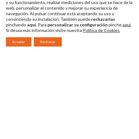
y su funcionamiento, realizar mediciones del uso que se hace de la
Descargar en alta
Descargar en alta
web, personalizar el contenido y mejorar su experiencia de
navegación. Al pulsar continuar
está aceptando su uso y
consintiendo su instalación. También puede
rechazarlas
pinchando
aquí.
Para
personalizar su configuración
pinche
aquí
.
Si desea más información visite nuestra
Política de Cookies
Aceptar
Rechazar
Consorcio Patronato del Festival Internacional de Teatro Clásico de
Mérida 2026
Miembro de