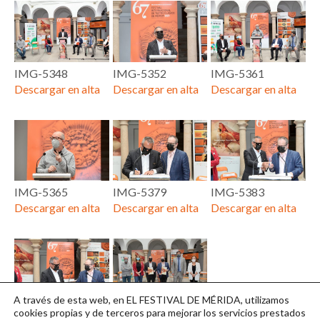
IMG-5348
IMG-5352
IMG-5361
Descargar en alta
Descargar en alta
Descargar en alta
IMG-5365
IMG-5379
IMG-5383
Descargar en alta
Descargar en alta
Descargar en alta
A través de esta web, en EL FESTIVAL DE MÉRIDA, utilizamos
IMG-5393
IMG-5400
cookies propias y de terceros para mejorar los servicios prestados