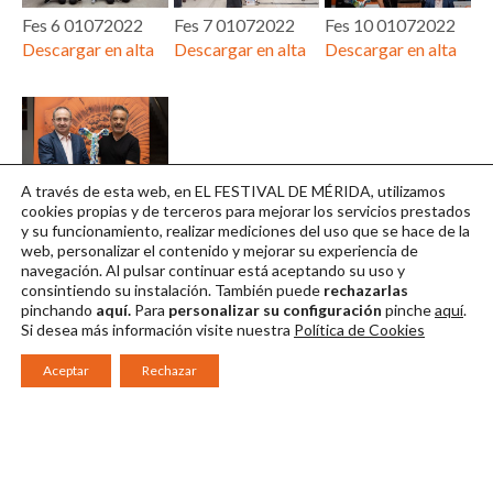
Fes 6 01072022
Fes 7 01072022
Fes 10 01072022
Descargar en alta
Descargar en alta
Descargar en alta
A través de esta web, en EL FESTIVAL DE MÉRIDA, utilizamos
Fes 12 01072022
cookies propias y de terceros para mejorar los servicios prestados
y su funcionamiento, realizar mediciones del uso que se hace de la
Descargar en alta
web, personalizar el contenido y mejorar su experiencia de
navegación. Al pulsar continuar
está aceptando su uso y
consintiendo su instalación. También puede
rechazarlas
pinchando
aquí.
Para
personalizar su configuración
pinche
aquí
.
Si desea más información visite nuestra
Política de Cookies
Aceptar
Rechazar
Consorcio Patronato del Festival Internacional de Teatro Clásico de
Mérida 2026