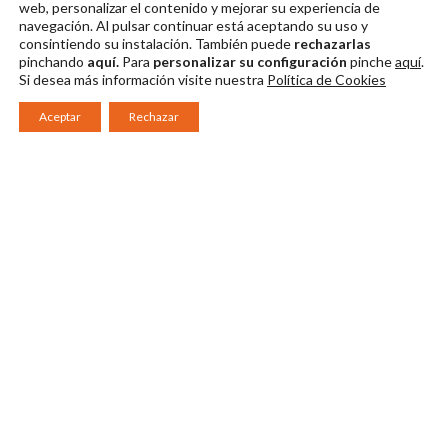
web, personalizar el contenido y mejorar su experiencia de
navegación. Al pulsar continuar
está aceptando su uso y
consintiendo su instalación. También puede
rechazarlas
pinchando
aquí.
Para
personalizar su configuración
pinche
aquí
.
Si desea más información visite nuestra
Política de Cookies
Aceptar
Rechazar
Consorcio Patronato del Festival Internacional de Teatro Clásico de
Mérida 2026
Miembro de