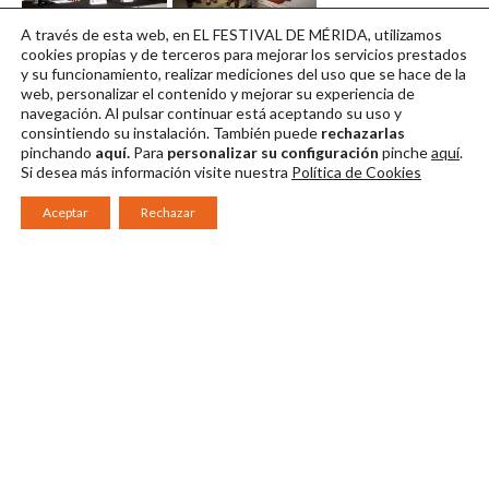
III Encuentro con
III Encuentro con
A través de esta web, en EL FESTIVAL DE MÉRIDA, utilizamos
los clásicos RP
los clásicos RP
cookies propias y de terceros para mejorar los servicios prestados
y su funcionamiento, realizar mediciones del uso que se hace de la
Descargar en alta
Descargar en alta
web, personalizar el contenido y mejorar su experiencia de
navegación. Al pulsar continuar
está aceptando su uso y
consintiendo su instalación. También puede
rechazarlas
pinchando
aquí.
Para
personalizar su configuración
pinche
aquí
.
Si desea más información visite nuestra
Política de Cookies
Aceptar
Rechazar
Consorcio Patronato del Festival Internacional de Teatro Clásico de
Mérida 2026